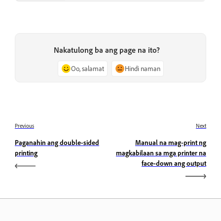
Nakatulong ba ang page na ito?
Oo, salamat
Hindi naman
Previous
Next
Paganahin ang double-sided
Manual na mag-print ng
printing
magkabilaan sa mga printer na
face-down ang output