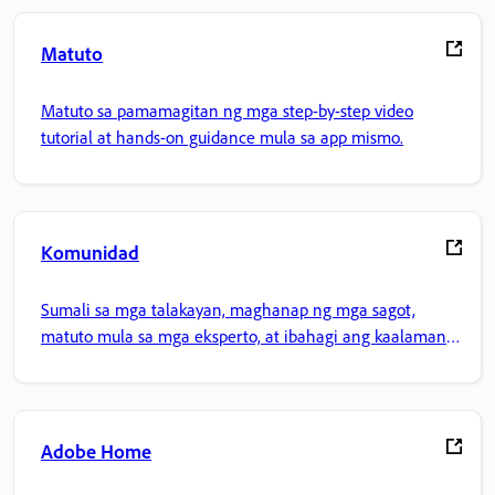
Matuto
Matuto sa pamamagitan ng mga step-by-step video
tutorial at hands-on guidance mula sa app mismo.
Komunidad
Sumali sa mga talakayan, maghanap ng mga sagot,
matuto mula sa mga eksperto, at ibahagi ang kaalaman
mo.
Adobe Home