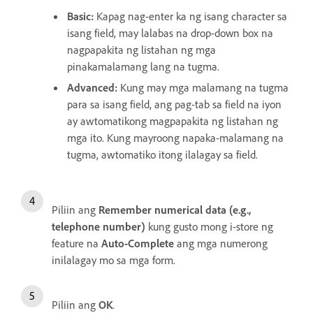
Basic:
Kapag nag-enter ka ng isang character sa
isang field, may lalabas na drop-down box na
nagpapakita ng listahan ng mga
pinakamalamang lang na tugma.
Advanced:
Kung may mga malamang na tugma
para sa isang field, ang pag-tab sa field na iyon
ay awtomatikong magpapakita ng listahan ng
mga ito. Kung mayroong napaka-malamang na
tugma, awtomatiko itong ilalagay sa field.
Piliin ang
Remember numerical data (e.g.,
telephone number)
kung gusto mong i-store ng
feature na
Auto-Complete
ang mga numerong
inilalagay mo sa mga form.
Piliin ang
OK
.