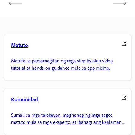
Matuto
Matuto sa pamamagitan ng mga step-by-step video
tutorial at hands-on guidance mula sa app mismo.
Komunidad
Sumali sa mga talakayan, maghanap ng mga sagot,
matuto mula sa mga eksperto, at ibahagi ang kaalaman
mo.