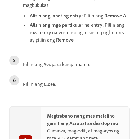
magbubukas:
Alisin ang lahat ng entry:
Piliin ang
Remove All
.
Alisin ang mga partikular na entry:
Piliin ang
mga entry na gusto mong alisin at pagkatapos
ay piliin ang
Remove
.
Piliin ang
Yes
para kumpirmahin.
Piliin ang
Close
.
Magtrabaho nang mas matalino
gamit ang Acrobat sa desktop mo
Gumawa, mag-edit, at mag-ayos ng
mga PDF gamit ang mga