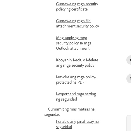
Gumawa ng mga security
policy ng certificate
Gumawa ng mga file
attachment security policy
Mag-apply ng mga
security policy sa mga
Outlook attachment
Kopyahin, i-edit, o i-delete
ang mga security policy
I-revoke ang mga policy-
protected na PDF
I-export and mga setting
ng seguridad
Gumamit ng mas mataas na
seguridad
I-enable ang pinahusay na
seguridad