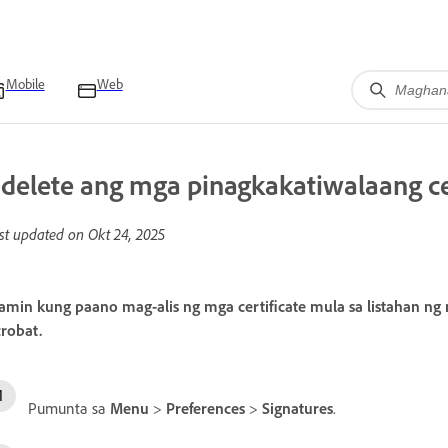
Mobile
Web
-delete ang mga pinagkakatiwalaang ce
st updated on
Okt 24, 2025
amin kung paano mag-alis ng mga certificate mula sa listahan n
robat.
Pumunta sa
Menu
>
Preferences
>
Signatures
.