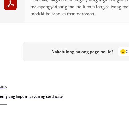
makapangyarihang tool na tumutulong sa iyong man
produktibo saan ka man naroroon.
Nakatulong ba ang page na ito?
O
vious
verify ang impormasyon ng certificate