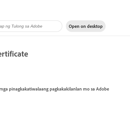
Open on
desktop
rtificate
g mga pinagkakatiwalaang pagkakakilanlan mo sa Adobe