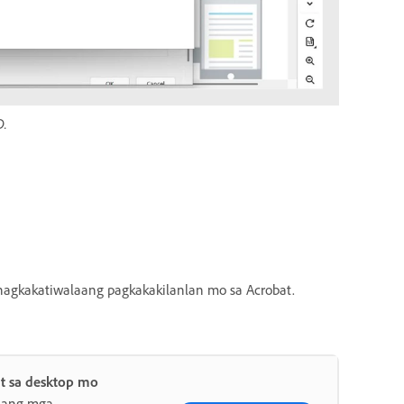
D.
pinagkakatiwalaang pagkakakilanlan mo sa Acrobat.
t sa desktop mo
 ang mga