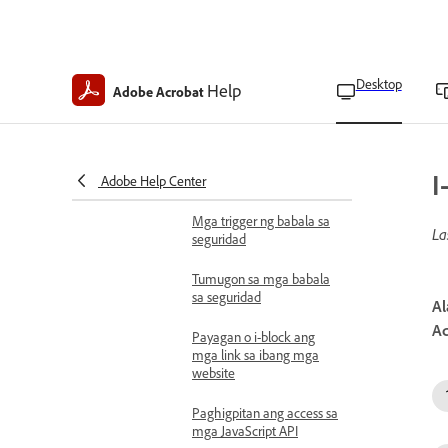
view
Bawasan ang mga panganib sa
seguridad
Desktop
Pangkalahatang-ideya ng
Help
Adobe Acrobat
seguridad ng content ng
Acrobat at PDF
Mga babala sa seguridad
I
Adobe Help Center
sa mga PDF
Mga trigger ng babala sa
La
seguridad
Tumugon sa mga babala
sa seguridad
Al
Ac
Payagan o i-block ang
mga link sa ibang mga
website
Paghigpitan ang access sa
mga JavaScript API