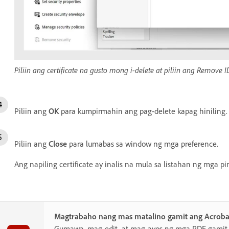
Piliin ang certificate na gusto mong i-delete at piliin ang Remove I
Piliin ang
OK
para kumpirmahin ang pag-delete kapag hiniling.
Piliin ang
Close
para lumabas sa window ng mga preference.
Ang napiling certificate ay inalis na mula sa listahan ng mga 
Magtrabaho nang mas matalino gamit ang Acroba
Gumawa, mag-edit, at mag-ayos ng mga PDF gamit