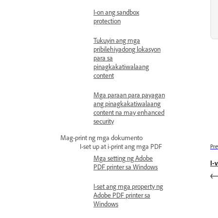
I-on ang sandbox
protection
Tukuyin ang mga
pribilehiyadong lokasyon
para sa
pinagkakatiwalaang
content
Mga paraan para payagan
ang pinagkakatiwalaang
content na may enhanced
security
Mag-print ng mga dokumento
I-set up at i-print ang mga PDF
Pre
Mga setting ng Adobe
I-
PDF printer sa Windows
I-set ang mga property ng
Adobe PDF printer sa
Windows