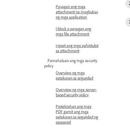
Payagan ang mga
attachment na magbukas
ng mga application
I-block o payagan ang
mga file attachment
I-reset ang mga pahintulot
sa attachment
Pamahalaan ang mga security
policy
Overview ng mga
patakaran sa seguridad
Overview ng mga server-
based security policy
Protektahan ang mga
PDF gamit ang mga
patakaran sa seguridad ng
password