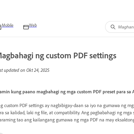
Mobile
Web
agbahagi ng custom PDF settings
st updated on
Okt 24, 2025
amin kung paano magbahagi ng mga custom PDF preset para sa Acr
g custom PDF settings ay nagbibigay-daan sa iyo na gumawa ng mg
ra sa kalidad, laki ng file, at compatibility. Ang pagbabahagi ng mga 
raming tao ang kailangang gumawa ng mga PDF na may eksaktong 