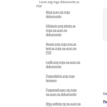
I-scan ang mga dokumento sa
PDF
Mag-scan ng mga
dokumento
Kilalanin ang teksto sa
mga na-scan na
dokumento
Ayusin ang mga isyu sa
text sa mga na-scan na
PDF
I-edit ang mga na-scan na
dokumento
Pagandahin ang mga
larawan
Pagpapahusay ng mga
Pre
na-scan na dokumento
Pa
Mga setting ng na-scan na