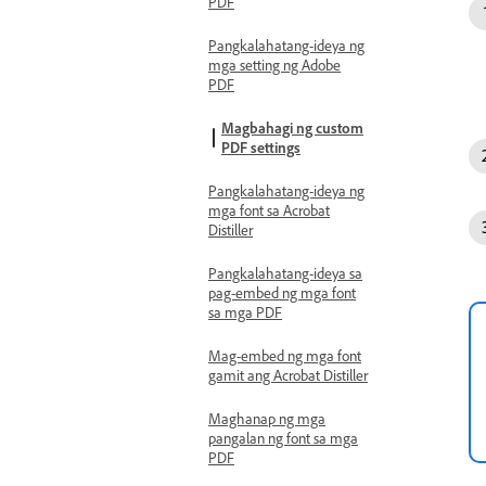
PDF
Pangkalahatang-ideya ng
mga setting ng Adobe
PDF
Magbahagi ng custom
PDF settings
Pangkalahatang-ideya ng
mga font sa Acrobat
Distiller
Pangkalahatang-ideya sa
pag-embed ng mga font
sa mga PDF
Mag-embed ng mga font
gamit ang Acrobat Distiller
Maghanap ng mga
pangalan ng font sa mga
PDF