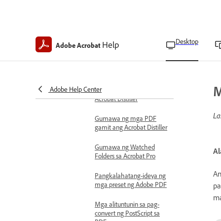
Gumawa ng PDF mula sa
nilalaman ng clipboard
Desktop
Help
Gumawa ng PDF mula sa
Adobe Acrobat
simula
Tuklasin ang mga advanced na
setting ng pag-convert
M
Adobe Help Center
Pangkalahatang-ideya ng
Acrobat Distiller
La
Gumawa ng mga PDF
gamit ang Acrobat Distiller
Gumawa ng Watched
Al
Folders sa Acrobat Pro
An
Pangkalahatang-ideya ng
mga preset ng Adobe PDF
pa
ma
Mga alituntunin sa pag-
convert ng PostScript sa