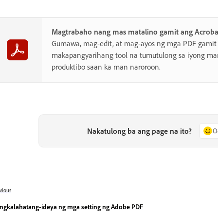
Magtrabaho nang mas matalino gamit ang Acroba
Gumawa, mag-edit, at mag-ayos ng mga PDF gamit
makapangyarihang tool na tumutulong sa iyong man
produktibo saan ka man naroroon.
Nakatulong ba ang page na ito?
O
vious
ngkalahatang-ideya ng mga setting ng Adobe PDF