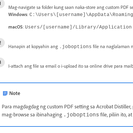
Mag-navigate sa folder kung saan naka-store ang custom PDF se
Windows
:
C:\Users\[username]\AppData\Roamin
macOS
:
Users/[username]/Library/Application
Hanapin at kopyahin ang
file na naglalaman n
.joboptions
I-attach ang file sa email o i-upload ito sa online drive para mai
Note
Para magdagdag ng custom PDF setting sa Acrobat Distiller, 
mag-browse sa ibinahaging
file, piliin ito,
.joboptions