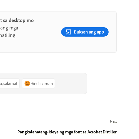
t sa desktop mo
 ang mga
Buksan ang app
atiling
o, salamat
Hindi naman
Next
Pangkalahatang-ideya ng mga font sa Acrobat Distiller