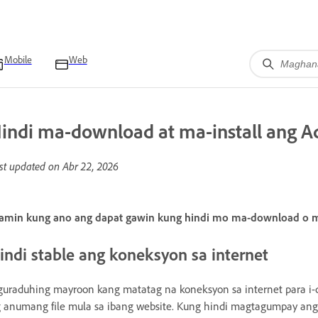
Mobile
Web
indi ma-download at ma-install ang 
st updated on
Abr 22, 2026
amin kung ano ang dapat gawin kung hindi mo ma-download o ma
indi stable ang koneksyon sa internet
guraduhing mayroon kang matatag na koneksyon sa internet para i-
 anumang file mula sa ibang website. Kung hindi magtagumpay an