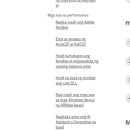
in
Mga isyu sa performance
m
Nagka-crash ang Adobe
Acrobat
Error sa proseso ng
AcroCEF at RdrCEF
Hindi tumutugon ang
Acrobat at nagpapakita ng
running instance error
Hindi na-load ng Acrobat
ang core DLL
Nag-crash ang mga app
sa mga Windows device
na ARM64-based
Nagkaka-error ang AI
M
Assistant o Generative na
buod