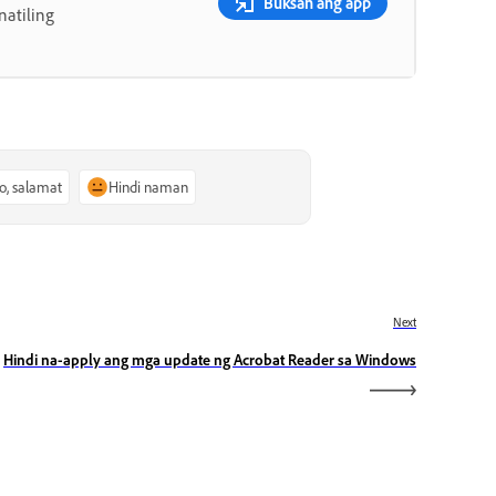
Buksan ang app
atiling
o, salamat
Hindi naman
Next
Hindi na-apply ang mga update ng Acrobat Reader sa Windows