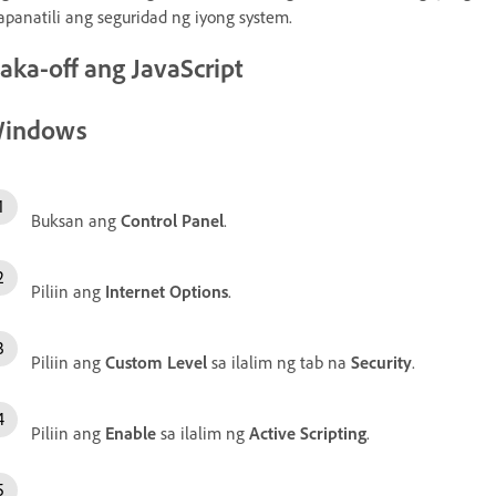
panatili ang seguridad ng iyong system.
aka-off ang JavaScript
indows
Buksan ang
Control Panel
.
Piliin ang
Internet Options
.
Piliin ang
Custom Level
sa ilalim ng tab na
Security
.
Piliin ang
Enable
sa ilalim ng
Active Scripting
.