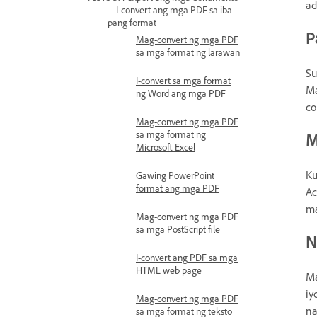
ad
I-convert ang mga PDF sa iba
pang format
P
Mag-convert ng mga PDF
sa mga format ng larawan
Su
I-convert sa mga format
Ma
ng Word ang mga PDF
co
Mag-convert ng mga PDF
sa mga format ng
M
Microsoft Excel
Ku
Gawing PowerPoint
format ang mga PDF
Ac
ma
Mag-convert ng mga PDF
sa mga PostScript file
N
I-convert ang PDF sa mga
HTML web page
Ma
iy
Mag-convert ng mga PDF
na
sa mga format ng teksto