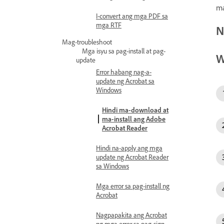
ma
I-convert ang mga PDF sa
mga RTF
N
Mag-troubleshoot
Mga isyu sa pag-install at pag-
W
update
Error habang nag-a-
update ng Acrobat sa
Windows
Hindi ma-download at
ma-install ang Adobe
Acrobat Reader
Hindi na-apply ang mga
update ng Acrobat Reader
sa Windows
Mga error sa pag-install ng
Acrobat
Nagpapakita ang Acrobat
ng mga error sa pag-sign