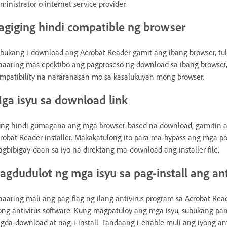
ministrator o internet service provider.
agiging hindi compatible ng browser
bukang i-download ang Acrobat Reader gamit ang ibang browser, tula
aaring mas epektibo ang pagproseso ng download sa ibang browser,
mpatibility na nararanasan mo sa kasalukuyan mong browser.
ga isyu sa download link
ng hindi gumagana ang mga browser-based na download, gamitin 
robat Reader installer. Makakatulong ito para ma-bypass ang mga p
gbibigay-daan sa iyo na direktang ma-download ang installer file.
agdudulot ng mga isyu sa pag-install ang ant
aaring mali ang pag-flag ng ilang antivirus program sa Acrobat Rea
ong antivirus software. Kung magpatuloy ang mga isyu, subukang pan
gda-download at nag-i-install. Tandaang i-enable muli ang iyong ant