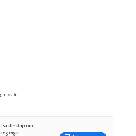
g-update.
t sa desktop mo
 ang mga