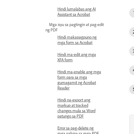
Hindi lumalabas ang AI
Assistant sa Acrobat
Mga isyu sa pagtingin at pag-edit
ng PDF
Hindi makapagpuno ng
mga form sa Acrobat
Hindi ma-edit ang mga
XFA form
Hindi ma-enable ang mga
form para sa mga
gumagamit ng Acrobat
Reader
Hindi na-export ang
markup at tracked
changes mula sa Word
patungo sa PDF
Error sa pag-delete ng
mga pahina sa mga PDF