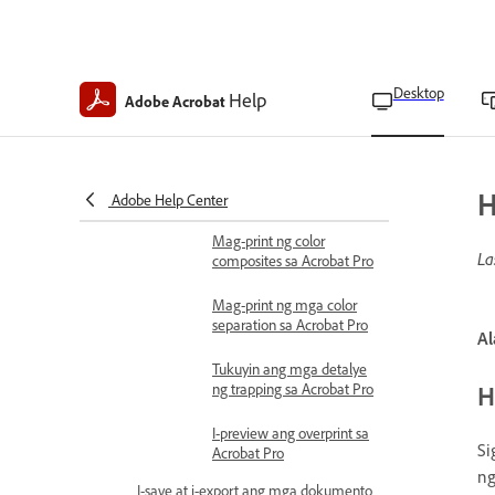
Mag-print ng mga booklet
Mag-print ng mga
dokumentong may
malaking sukat
Desktop
Help
Adobe Acrobat
Pamahalaan ang kulay at kalidad
ng pag-print
Pamamahala ng kulay sa
H
Acrobat Pro
Adobe Help Center
Mag-print ng color
La
composites sa Acrobat Pro
Mag-print ng mga color
separation sa Acrobat Pro
Al
Tukuyin ang mga detalye
H
ng trapping sa Acrobat Pro
I-preview ang overprint sa
Si
Acrobat Pro
ng
I-save at i-export ang mga dokumento