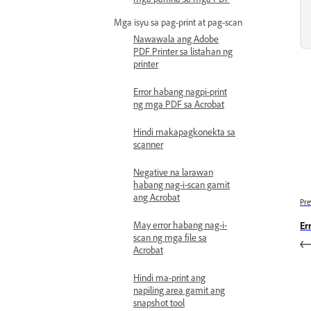
Mga isyu sa pag-print at pag-scan
Nawawala ang Adobe
PDF Printer sa listahan ng
printer
Error habang nagpi-print
ng mga PDF sa Acrobat
Hindi makapagkonekta sa
scanner
Negative na larawan
habang nag-i-scan gamit
ang Acrobat
Pre
May error habang nag-i-
Er
scan ng mga file sa
Acrobat
Hindi ma-print ang
napiling area gamit ang
snapshot tool