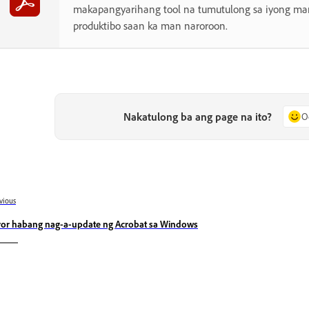
makapangyarihang tool na tumutulong sa iyong man
produktibo saan ka man naroroon.
Nakatulong ba ang page na ito?
O
vious
ror habang nag-a-update ng Acrobat sa Windows