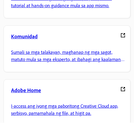
tutorial at hands-on guidance mula sa app mismo.
Komunidad
Sumali sa mga talakayan, maghanap ng mga sagot,
matuto mula sa mga eksperto, at ibahagi ang kaalaman
mo.
Adobe Home
I-access ang iyong mga paboritong Creative Cloud app,
serbisyo, pamamahala ng file, at higit pa.