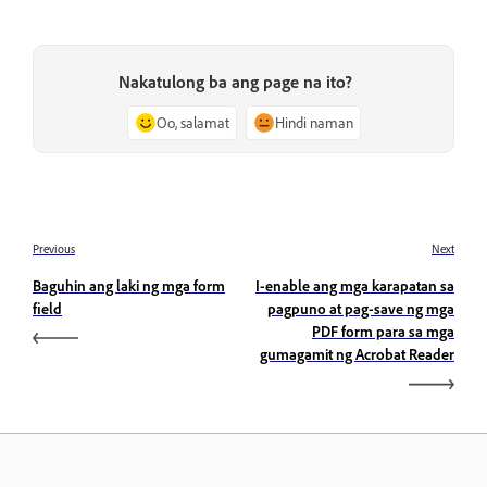
Nakatulong ba ang page na ito?
Oo, salamat
Hindi naman
Previous
Next
Baguhin ang laki ng mga form
I-enable ang mga karapatan sa
field
pagpuno at pag-save ng mga
PDF form para sa mga
gumagamit ng Acrobat Reader