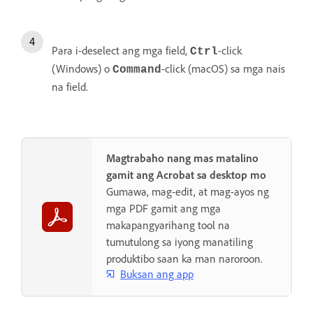
Para i-deselect ang mga field,
-click
Ctrl
(Windows) o
-click (macOS) sa mga nais
Command
na field.
Magtrabaho nang mas matalino
gamit ang Acrobat sa desktop mo
Gumawa, mag-edit, at mag-ayos ng
mga PDF gamit ang mga
makapangyarihang tool na
tumutulong sa iyong manatiling
produktibo saan ka man naroroon.
Buksan ang app