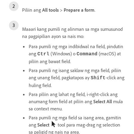
Piliin ang
All tools
>
Prepare a form
.
Maaari kang pumili ng alinman sa mga sumusunod
na pagpipilian ayon sa nais mo:
Para pumili ng mga indibidwal na field, pindutin
ang
(Windows) o
(macOS) at
Ctrl
Command
piliin ang bawat field.
Para pumili ng isang saklaw ng mga field, piliin
ang unang field, pagkatapos ay
-click ang
Shift
huling field.
Para piliin ang lahat ng field, i-right-click ang
anumang form field at piliin ang
Select All
mula
sa context menu.
Para pumili ng mga field sa isang area, gamitin
ang
Select
tool para mag-drag ng selection
sa paligid ng nais na area.