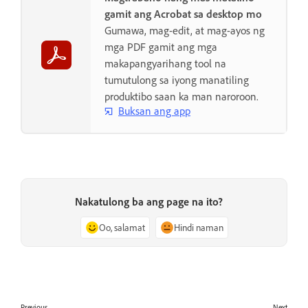
gamit ang Acrobat sa desktop mo
Gumawa, mag-edit, at mag-ayos ng
mga PDF gamit ang mga
makapangyarihang tool na
tumutulong sa iyong manatiling
produktibo saan ka man naroroon.
Buksan ang app
Nakatulong ba ang page na ito?
Oo, salamat
Hindi naman
Previous
Next