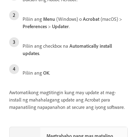
Piliin ang
Menu
(Windows) o
Acrobat
(macOS) >
Preferences
>
Updater
.
Piliin ang checkbox na
Automatically install
updates
.
Piliin ang
OK
.
Awtomatikong magtitingin kung may update at mag-
install ng mahahalagang update ang Acrobat para
mapanatiling napapanahon at secure ang iyong software.
Magtrabaho nang mas matalino