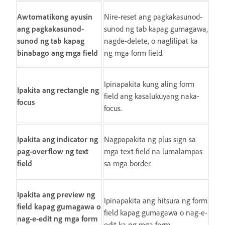
Awtomatikong ayusin
Nire-reset ang pagkakasunod-
ang pagkakasunod-
sunod ng tab kapag gumagawa,
sunod ng tab kapag
nagde-delete, o naglilipat ka
binabago ang mga field
ng mga form field.
Ipinapakita kung aling form
Ipakita ang rectangle ng
field ang kasalukuyang naka-
focus
focus.
Ipakita ang indicator ng
Nagpapakita ng plus sign sa
pag-overflow ng text
mga text field na lumalampas
field
sa mga border.
Ipakita ang preview ng
Ipinapakita ang hitsura ng form
field kapag gumagawa o
field kapag gumagawa o nag-e-
nag-e-edit ng mga form
edit ka ng mga form.