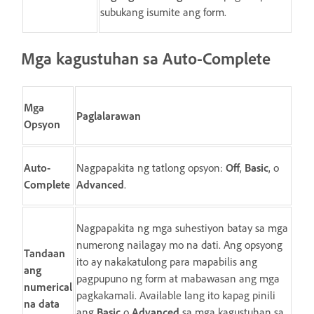
subukang isumite ang form.
Mga kagustuhan sa
Auto-Complete
Mga
Paglalarawan
Opsyon
Auto-
Nagpapakita ng tatlong opsyon:
Off
,
Basic
, o
Complete
Advanced
.
Nagpapakita ng mga suhestiyon batay sa mga
numerong nailagay mo na dati. Ang opsyong
Tandaan
ito ay nakakatulong para mapabilis ang
ang
pagpupuno ng form at mabawasan ang mga
numerical
pagkakamali. Available lang ito kapag pinili
na data
ang
Basic
o
Advanced
sa mga kagustuhan sa