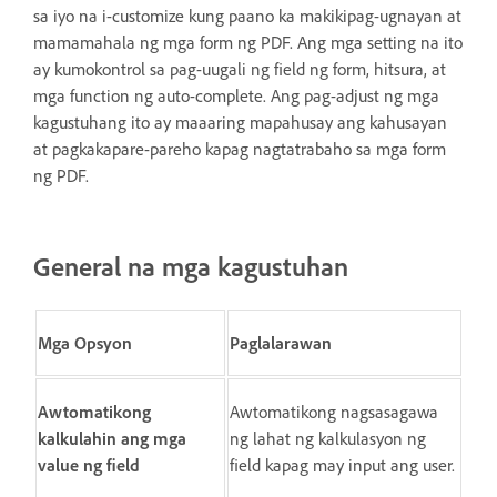
sa iyo na i-customize kung paano ka makikipag-ugnayan at
mamamahala ng mga form ng PDF. Ang mga setting na ito
ay kumokontrol sa pag-uugali ng field ng form, hitsura, at
mga function ng auto-complete. Ang pag-adjust ng mga
kagustuhang ito ay maaaring mapahusay ang kahusayan
at pagkakapare-pareho kapag nagtatrabaho sa mga form
ng PDF.
General
na mga kagustuhan
Mga Opsyon
Paglalarawan
Awtomatikong
Awtomatikong nagsasagawa
kalkulahin ang mga
ng lahat ng kalkulasyon ng
value ng field
field kapag may input ang user.