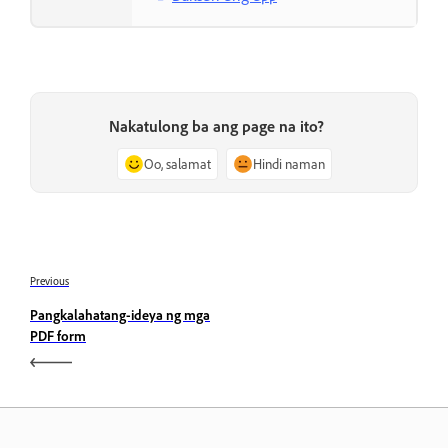
Nakatulong ba ang page na ito?
Oo, salamat
Hindi naman
Previous
Pangkalahatang-ideya ng mga
PDF form