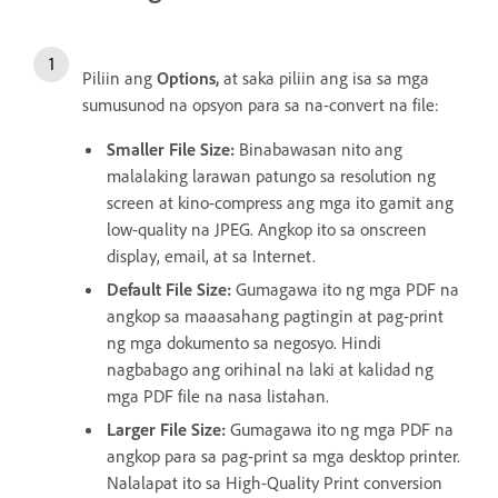
Piliin ang
Options,
at saka piliin ang isa sa mga
sumusunod na opsyon para sa na-convert na file:
Smaller File Size
:
Binabawasan nito ang
malalaking larawan patungo sa resolution ng
screen at kino-compress ang mga ito gamit ang
low-quality na JPEG. Angkop ito sa onscreen
display, email, at sa Internet.
Default File Size
:
Gumagawa ito ng mga PDF na
angkop sa maaasahang pagtingin at pag-print
ng mga dokumento sa negosyo. Hindi
nagbabago ang orihinal na laki at kalidad ng
mga PDF file na nasa listahan.
Larger File Size
:
Gumagawa ito ng mga PDF na
angkop para sa pag-print sa mga desktop printer.
Nalalapat ito sa High-Quality Print conversion