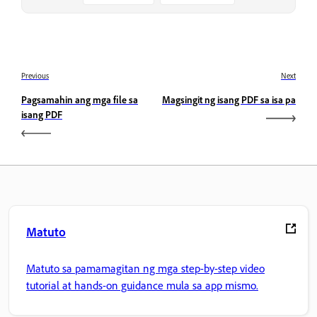
Previous
Next
Pagsamahin ang mga file sa
Magsingit ng isang PDF sa isa pa
isang PDF
Matuto
Matuto sa pamamagitan ng mga step-by-step video
tutorial at hands-on guidance mula sa app mismo.