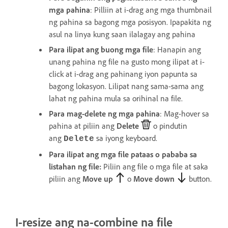
mga pahina
: Pilliin at i-drag ang mga thumbnail
ng pahina sa bagong mga posisyon. Ipapakita ng
asul na linya kung saan ilalagay ang pahina
Para ilipat ang buong mga file
: Hanapin ang
unang pahina ng file na gusto mong ilipat at i-
click at i-drag ang pahinang iyon papunta sa
bagong lokasyon. Lilipat nang sama-sama ang
lahat ng pahina mula sa orihinal na file.
Para mag-delete ng mga pahina
: Mag-hover sa
pahina at piliin ang
Delete
o pindutin
ang
sa iyong keyboard.
Delete
Para ilipat ang mga file pataas o pababa sa
listahan ng file:
Piliin ang file o mga file at saka
piliin ang
Move up
o
Move down
button.
I-resize ang na-combine na file