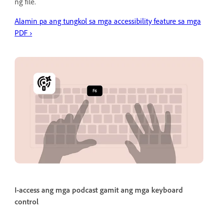
ng file.
Alamin pa ang tungkol sa mga accessibility feature sa mga
PDF
›
I-access ang mga podcast gamit ang mga keyboard
control