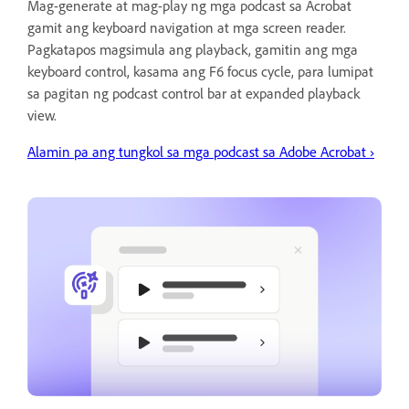
Mag-generate at mag-play ng mga podcast sa Acrobat
gamit ang keyboard navigation at mga screen reader.
Pagkatapos magsimula ang playback, gamitin ang mga
keyboard control, kasama ang F6 focus cycle, para lumipat
sa pagitan ng podcast control bar at expanded playback
view.
Alamin pa ang tungkol sa mga podcast sa Adobe Acrobat
›