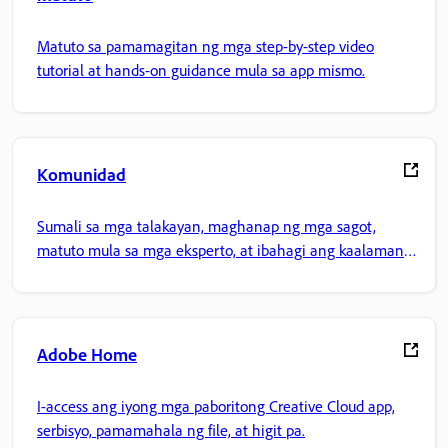
Matuto sa pamamagitan ng mga step-by-step video
tutorial at hands-on guidance mula sa app mismo.
Komunidad
Sumali sa mga talakayan, maghanap ng mga sagot,
matuto mula sa mga eksperto, at ibahagi ang kaalaman
mo.
Adobe Home
I-access ang iyong mga paboritong Creative Cloud app,
serbisyo, pamamahala ng file, at higit pa.