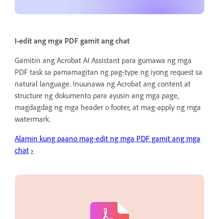
I-edit ang mga PDF gamit ang chat
Gamitin ang Acrobat AI Assistant para gumawa ng mga
PDF task sa pamamagitan ng pag-type ng iyong request sa
natural language. Inuunawa ng Acrobat ang content at
structure ng dokumento para ayusin ang mga page,
magdagdag ng mga header o footer, at mag-apply ng mga
watermark.
Alamin kung paano mag-edit ng mga PDF gamit ang mga
chat
›