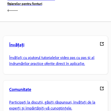
fișierelor pentru fonturi
Învățați
Învățați cu ajutorul tutorialelor video pas cu pas și al
îndrumărilor practice oferite direct în aplicație.
Comunitate
Participați la discuții, găsiți răspunsuri, învățați de la
experți și împărtășiți-vă cunoștințele.