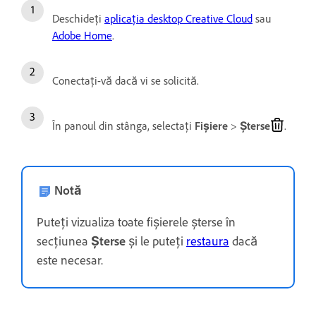
Deschideți
aplicația desktop Creative Cloud
sau
Adobe Home
.
Conectați-vă dacă vi se solicită.
În panoul din stânga, selectați
Fișiere
>
Șterse
.
Notă
Puteți vizualiza toate fișierele șterse în
secțiunea
Șterse
și le puteți
restaura
dacă
este necesar.