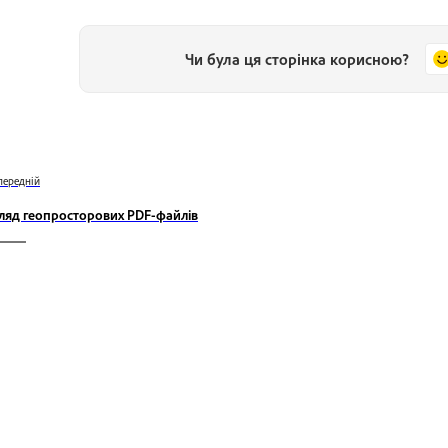
Чи була ця сторінка корисною?
передній
ляд геопросторових PDF-файлів