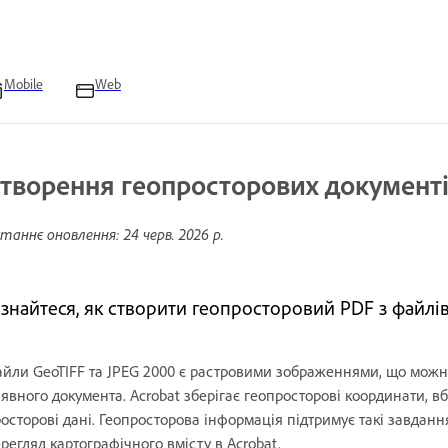
Mobile
Web
творення геопросторових документ
таннє оновлення:
24 черв. 2026 р.
ізнайтеся, як створити геопросторовий PDF з файлів 
йли GeoTIFF та JPEG 2000 є растровими зображеннями, що можна
явного документа. Acrobat зберігає геопросторові координати, вб
осторові дані. Геопросторова інформація підтримує такі завданн
регляд картографічного вмісту в Acrobat.