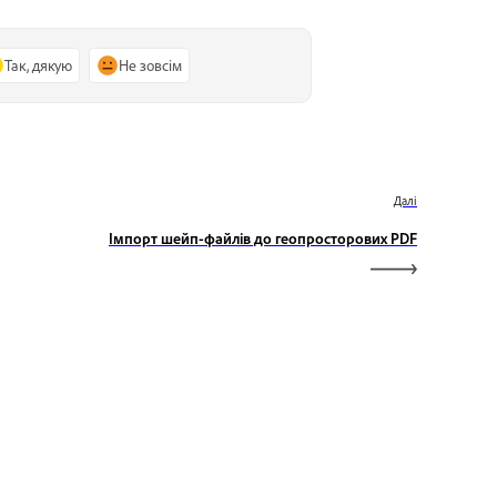
Так, дякую
Не зовсім
Далі
Імпорт шейп-файлів до геопросторових PDF