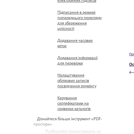
електронних підписів
Підписання в режимі
попереднього перегляду
для збереження
цілісності
Додавання часових
міток
По
Додавання інформації
для перевірки
Ог
Налаштування
облікових записів
посвідчення роумінгу
Керування
сертифікатами на
серверах каталогів
Дізнайтеся більше інструмент «PDF-
простори»
Розблокуйте продуктивність на