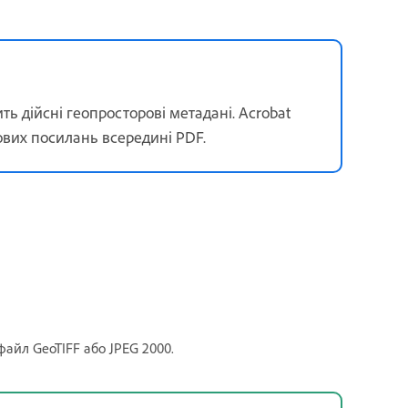
ь дійсні геопросторові метадані. Acrobat
вих посилань всередині PDF.
 файл GeoTIFF або JPEG 2000.