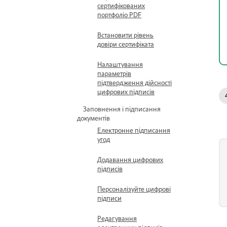
сертифікованих
портфоліо PDF
Встановити рівень
довіри сертифіката
Налаштування
параметрів
підтвердження дійсності
цифрових підписів
Заповнення і підписання
документів
Електронне підписання
угод
Додавання цифрових
підписів
Персоналізуйте цифрові
підписи
Редагування