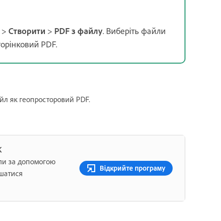
>
Створити
>
PDF з файлу
. Виберіть файли
сторінковий PDF.
айл як геопросторовий PDF.
К
ли за допомогою
Відкрийте програму
ишатися