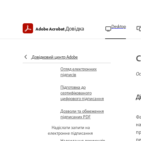
Додавання дій до
елементів PDF
Додавання дій до
Desktop
мініатюр сторінок
Довідка
Adobe Acrobat
Електронне підписання документів
Дізнайтеся про підписи Acrobat
Огляд цифрових
С
підписів
Довідковий центр Adobe
Огляд електронних
Ос
підписів
Підготовка до
сертифікованого
Д
цифрового підписання
Дозволи та обмеження
Фа
підписаних PDF
на
Надіслати запити на
пр
електронне підписання
пе
Надсилання документів