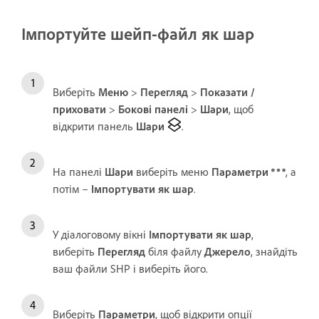
Імпортуйте шейп-файл як шар
Виберіть
Меню
>
Перегляд
>
Показати /
приховати
>
Бокові панелі
>
Шари
, щоб
відкрити панель
Шари
.
На панелі
Шари
виберіть меню
Параметри
, а
потім –
Імпортувати як шар
.
У діалоговому вікні
Імпортувати як шар
,
виберіть
Перегляд
біля файлу
Джерело
, знайдіть
ваш файли SHP і виберіть його.
Виберіть
Параметри
, щоб відкрити опції