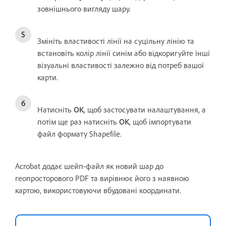
зовнішнього вигляду шару.
Змініть властивості лінії на суцільну лінію та
встановіть колір лінії синім або відкоригуйте інші
візуальні властивості залежно від потреб вашої
карти.
Натисніть
OK
, щоб застосувати налаштування, а
потім ще раз натисніть
OK
, щоб імпортувати
файл формату Shapefile.
Acrobat додає шейп-файл як новий шар до
геопросторового PDF та вирівнює його з наявною
картою, використовуючи вбудовані координати.