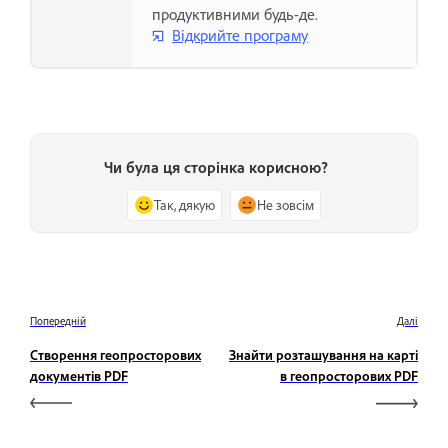
продуктивними будь-де.
Відкрийте програму
Чи була ця сторінка корисною?
Так, дякую
Не зовсім
Попередній
Далі
Створення геопросторових
Знайти розташування на карті
документів PDF
в геопросторових PDF