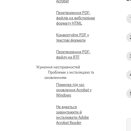
Acrobat
Перетворення PDF-
файлів на вебсторінки
формату HTML
Конвертуйте PDF у
текстові формати
Перетворення PDF-
файлу на RTF
Усунення несправностей
Проблеми з інсталяцією та
оновленням
Помилка під час
оновлення Acrobat у
Windows
Не вдається
завантажити й
інсталювати Adobe
Acrobat Reader