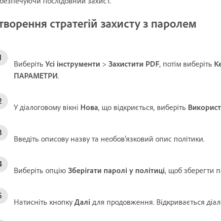
безпечуючи послідовний захист.
творення стратегій захисту з паролем
Виберіть
Усі інструменти
>
Захистити PDF
, потім виберіть
К
ПАРАМЕТРИ
.
У діалоговому вікні
Нова
, що відкриється, виберіть
Використ
Введіть описову назву та необов’язковий опис політики.
Виберіть опцію
Зберігати паролі у політиці
, щоб зберегти 
Натисніть кнопку
Далі
для продовження. Відкривається діал