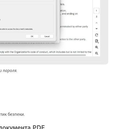
 пароля.
тик безпеки.
 документа PDF