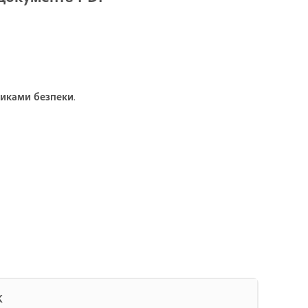
тиками безпеки
.
К