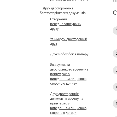
за
Друк двосторонніх і
С
багатосторінкових документів
Створення
передналаштувань
друку
Увімкнути двосторонній
друк
Друк з обох боків паперу
Як друкувати
двосторінково вручну на
принтерах із
виведенням лицьовою
стороною донизу
Друк двосторонніх
документів вручну на
принтерах із
виведенням лицьовою
стороною догори