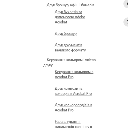
Друк брошур, афіш і банерів
Друк буклетів за
допомогою Adobe
Acrobat
Друк брошур
Друк документів
великого формату
Керування кольором і якістю
друку
Керування кольором в
Acrobat Pro
Друк композитів
кольорів в Acrobat Pro
Друк кольороподілів в
Acrobat Pro
Налаштування
параметрів трепінгу в