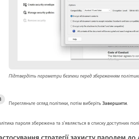
Підтвердіть параметри безпеки перед збереженням політики
Перегляньте огляд політики, потім виберіть
Завершити
.
літика пароля збережена та з'являється в списку доступних полі
астосування стратегії захисту паролем до