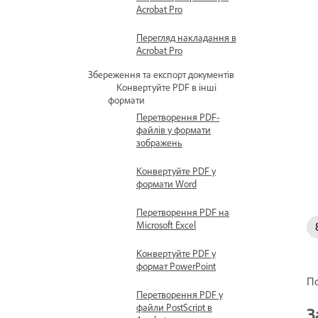
Acrobat Pro
Перегляд накладання в
Acrobat Pro
Збереження та експорт документів
Конвертуйте PDF в інші
формати
Перетворення PDF-
файлів у формати
зображень
Конвертуйте PDF у
формати Word
Перетворення PDF на
Microsoft Excel
Конвертуйте PDF у
формат PowerPoint
По
Перетворення PDF у
файли PostScript в
З