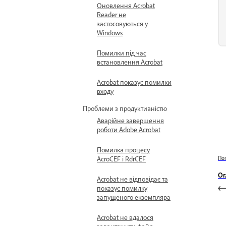
Оновлення Acrobat
Reader не
застосовуються у
Windows
Помилки під час
встановлення Acrobat
Acrobat показує помилки
входу
Проблеми з продуктивністю
Аварійне завершення
роботи Adobe Acrobat
Помилка процесу
По
AcroCEF і RdrCEF
Ог
Acrobat не відповідає та
показує помилку
запущеного екземпляра
Acrobat не вдалося