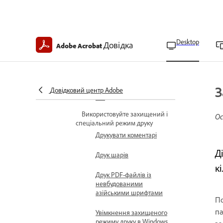
сторінки для друку
Створення й
використання власного
формату сторінки
Desktop
Довідка
Adobe Acrobat
Параметри друку
Підготуйте PDF до друку
З
за допомогою Acrobat
Довідковий центр Adobe
Pro
Використовуйте захищений і
Ос
спеціальний режим друку
Друкувати коментарі
Д
Друк шарів
к
Друк PDF-файлів із
невбудованими
азійськими шрифтами
По
па
Увімкнення захищеного
режиму друку в Windows