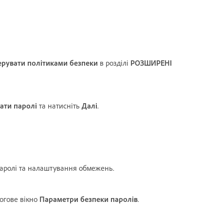
ерувати політиками безпеки
в розділі
РОЗШИРЕНІ
ати паролі
та натисніть
Далі
.
паролі та налаштування обмежень.
огове вікно
Параметри безпеки паролів
.