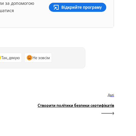
ли за допомогою
Відкрийте програму
ишатися
Так, дякую
Не зовсім
Далі
Створити політики безпеки сертифікатів