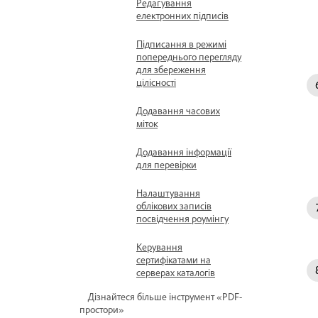
Редагування
електронних підписів
Підписання в режимі
попереднього перегляду
для збереження
цілісності
Додавання часових
міток
Додавання інформації
для перевірки
Налаштування
облікових записів
посвідчення роумінгу
Керування
сертифікатами на
серверах каталогів
Дізнайтеся більше інструмент «PDF-
простори»