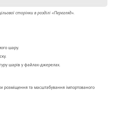
льової сторінки в розділі «Перегляд».
мого шару.
ску.
ктуру шарів у файлах-джерелах.
ти розміщення та масштабування імпортованого