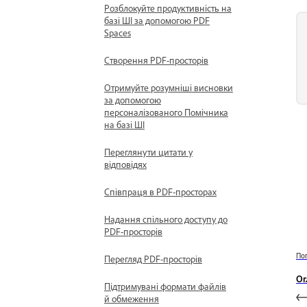
Розблокуйте продуктивність на
базі ШІ за допомогою PDF
Spaces
Створення PDF-просторів
Отримуйте розумніші висновки
за допомогою
персоналізованого Помічника
на базі ШІ
Переглянути цитати у
відповідях
Співпраця в PDF-просторах
Надання спільного доступу до
PDF-просторів
По
Перегляд PDF-просторів
Ог
Підтримувані формати файлів
й обмеження