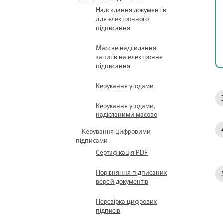
Надсилання документів
для електронного
підписання
Масове надсилання
запитів на електронне
підписання
Керування угодами
Керування угодами,
надісланими масово
Керування цифровими
підписами
Сертифікація PDF
Порівняння підписаних
версій документів
Перевірка цифрових
підписів