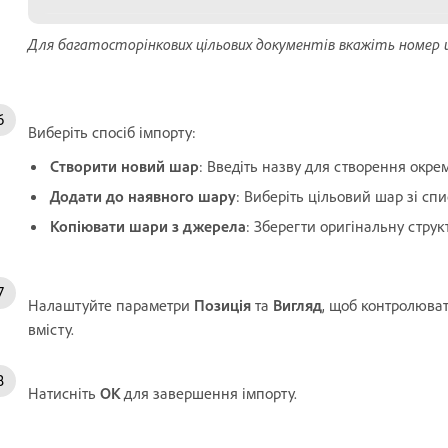
Для багатосторінкових цільових документів вкажіть номер ці
Виберіть спосіб імпорту:
Створити новий шар
: Введіть назву для створення окре
Додати до наявного шару
: Виберіть цільовий шар зі спи
Копіювати шари з джерела
: Зберегти оригінальну стру
Налаштуйте параметри
Позиція
та
Вигляд
, щоб контролюва
вмісту.
Натисніть
OK
для завершення імпорту.