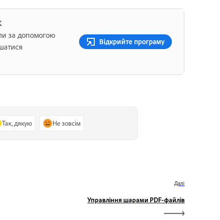
К
ли за допомогою
Відкрийте програму
ишатися
Так, дякую
Не зовсім
Далі
Управління шарами PDF-файлів