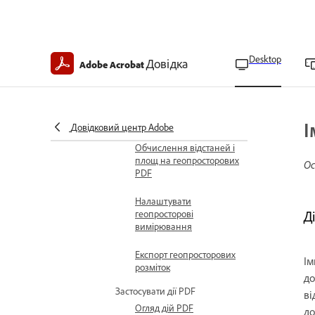
геопросторових
документів PDF
Імпорт шейп-файлів до
Desktop
Довідка
Adobe Acrobat
геопросторових PDF
Знайти розташування
на карті в
геопросторових PDF
І
Довідковий центр Adobe
Обчислення відстаней і
площ на геопросторових
Ос
PDF
Налаштувати
геопросторові
Д
вимірювання
Експорт геопросторових
Ім
розміток
до
Застосувати дії PDF
ві
Огляд дій PDF
до