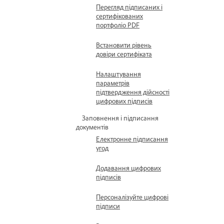
Перегляд підписаних і
сертифікованих
портфоліо PDF
Встановити рівень
довіри сертифіката
Налаштування
параметрів
підтвердження дійсності
цифрових підписів
Заповнення і підписання
документів
Електронне підписання
угод
Додавання цифрових
підписів
Персоналізуйте цифрові
підписи