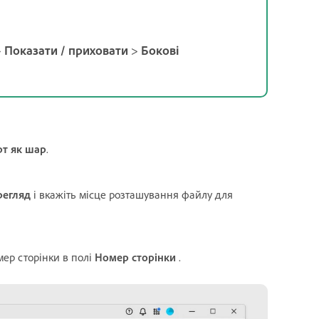
>
Показати / приховати
>
Бокові
рт як шар
.
регляд
і вкажіть місце розташування файлу для
мер сторінки в полі
Номер сторінки
.