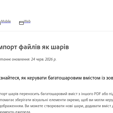
Mobile
Web
мпорт файлів як шарів
таннє оновлення:
24 черв. 2026 р.
ізнайтеся, як керувати багатошаровим вмістом із зо
порт шарів переносить багатошаровий вміст з іншого PDF або п
помагає зберігати візуальні елементи окремо, щоб ви могли керу
дображенням. Ви можете створювати нові шари, додавати вміст д
кумента-джерела.