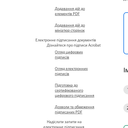
Додавання дій до
елементів PDF
Додавання дій до
мініатюр сторінок
Електронне підписання документів
Дізнайтеся про підписи Acrobat
Огляд цифрових
підписів
І
Огляд електронних
підписів
Підготовка до
сертифікованого
цифрового підписання
Дозволи та обмеження
підписаних PDF
Надіслати запити на
електронне підписання