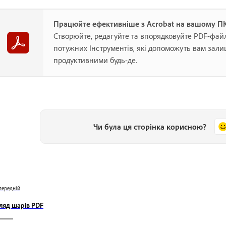
Працюйте ефективніше з Acrobat на вашому П
Створюйте, редагуйте та впорядковуйте PDF-фай
потужних Інструментів, які допоможуть вам зал
продуктивними будь-де.
Чи була ця сторінка корисною?
передній
ляд шарів PDF