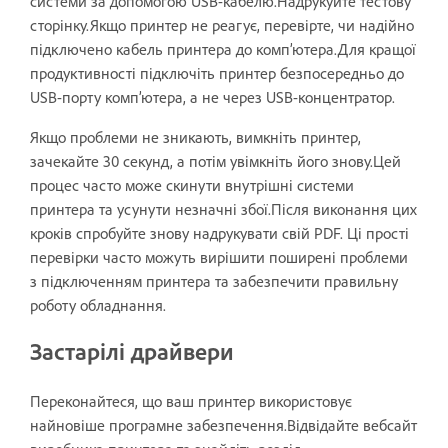
системи за допомогою USB-кабелю.Надрукуйте тестову
сторінку.Якщо принтер не реагує, перевірте, чи надійно
підключено кабель принтера до комп’ютера.Для кращої
продуктивності підключіть принтер безпосередньо до
USB-порту комп’ютера, а не через USB-концентратор.
Якщо проблеми не зникають, вимкніть принтер,
зачекайте 30 секунд, а потім увімкніть його знову.Цей
процес часто може скинути внутрішні системи
принтера та усунути незначні збої.Після виконання цих
кроків спробуйте знову надрукувати свій PDF. Ці прості
перевірки часто можуть вирішити поширені проблеми
з підключенням принтера та забезпечити правильну
роботу обладнання.
Застарілі драйвери
Переконайтеся, що ваш принтер використовує
найновіше програмне забезпечення.Відвідайте вебсайт