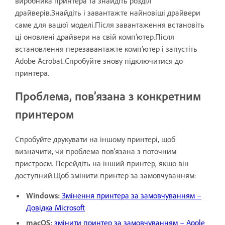
виробника принтера та знайдіть розділ
драйверів.Знайдіть і завантажте найновіші драйвери
саме для вашої моделі.Після завантаження встановіть
ці оновлені драйвери на свій комп’ютер.Після
встановлення перезавантажте комп’ютер і запустіть
Adobe Acrobat.Спробуйте знову підключитися до
принтера.
Проблема, пов’язана з конкретним
принтером
Спробуйте друкувати на іншому принтері, щоб
визначити, чи проблема пов’язана з поточним
пристроєм. Перейдіть на інший принтер, якщо він
доступний.Щоб змінити принтер за замовчуванням:
Windows:
Змінення принтера за замовчуванням –
Довідка Microsoft
macOS:
змінити принтер за замовчуванням – Apple