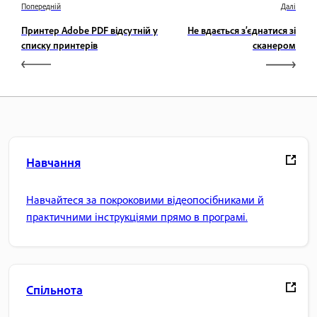
Попередній
Далі
Принтер Adobe PDF відсутній у
Не вдається з’єднатися зі
списку принтерів
сканером
Навчання
Навчайтеся за покроковими відеопосібниками й
практичними інструкціями прямо в програмі.
Спільнота