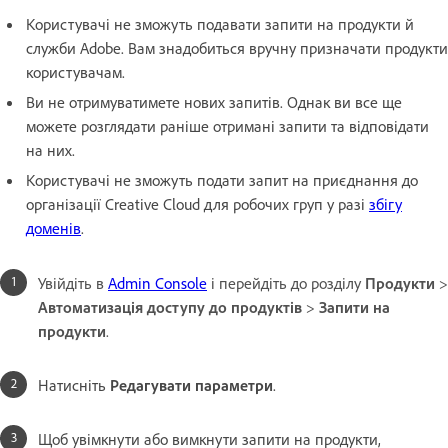
Користувачі не зможуть подавати запити на продукти й
служби Adobe. Вам знадобиться вручну призначати продукти
користувачам.
Ви не отримуватимете нових запитів. Однак ви все ще
можете розглядати раніше отримані запити та відповідати
на них.
Користувачі не зможуть подати запит на приєднання до
організації Creative Cloud для робочих груп у разі
збігу
доменів
.
Увійдіть в
Admin Console
і перейдіть до розділу
Продукти
>
Автоматизація доступу до продуктів
>
Запити на
продукти
.
Натисніть
Редагувати параметри
.
Щоб увімкнути або вимкнути запити на продукти,