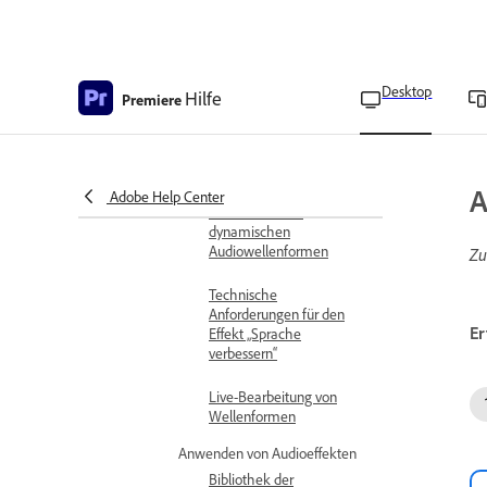
Anpassen der
Spurlautstärke
Automatische Anpassung
Desktop
Hilfe
Premiere
der Audiolautstärke
Überwachen von
Lautstärkepegeln
A
Adobe Help Center
Verwenden von
dynamischen
Audiowellenformen
Zu
Technische
Anforderungen für den
Er
Effekt „Sprache
verbessern“
Live-Bearbeitung von
Wellenformen
Anwenden von Audioeffekten
Bibliothek der