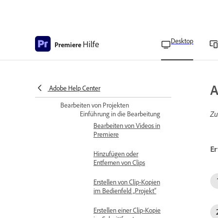
Einstellungen für
Überlagerungen erstellen
Desktop
Hilfe
Overlay-Einstellungen –
Premiere
Referenz
Überlagerungseinstellungen
importieren, exportieren
A
Adobe Help Center
oder löschen
Bearbeiten von Projekten
Zu
Einführung in die Bearbeitung
Bearbeiten von Videos in
Premiere
Er
Hinzufügen oder
Entfernen von Clips
Erstellen von Clip-Kopien
im Bedienfeld „Projekt“
Erstellen einer Clip-Kopie