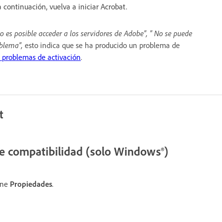
 a continuación, vuelva a iniciar Acrobat.
o es posible acceder a los servidores de Adobe", "
No se puede
oblema",
esto indica que se ha producido un problema de
e problemas de activación
.
t
e compatibilidad (solo Windows®)
one
Propiedades
.