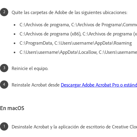
Quite las carpetas de Adobe de las siguientes ubicaciones:
C:\Archivos de programa, C:\Archivos de Programa\Commo
C:\Archivos de programa (x86), C:\Archivos de programa (
C:\ProgramData, C:\Users\username\AppData\Roaming
C:\Users\username\AppData\Locallow, C:\Users\usernam
Reinicie el equipo.
Reinstale Acrobat desde
Descargar Adobe Acrobat Pro o estánd
En macOS
Desinstale Acrobat y la aplicación de escritorio de Creative Cl