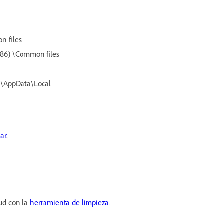
n files
x86) \Common files
e\AppData\Local
ar
.
oud con la
herramienta de limpieza.