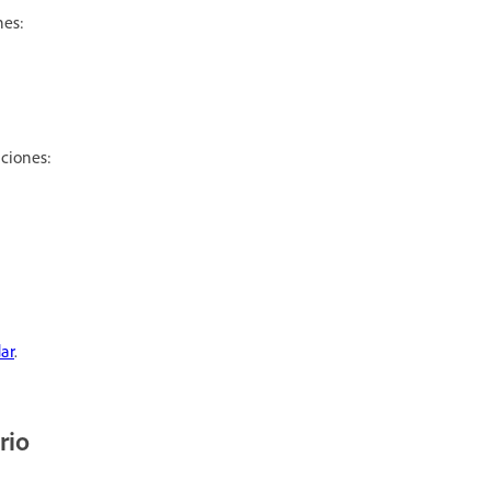
nes:
aciones:
ar
.
rio