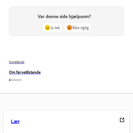
Var denne side hjælpsom?
Ja tak
Ikke rigtig
Foregående
Om farvetilstande
Lær