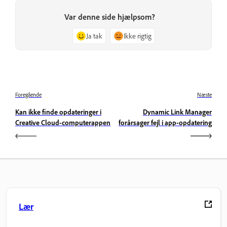
Var denne side hjælpsom?
Ja tak
Ikke rigtig
Foregående
Næste
Kan ikke finde opdateringer i
Dynamic Link Manager
Creative Cloud-computerappen
forårsager fejl i app-opdatering
Lær