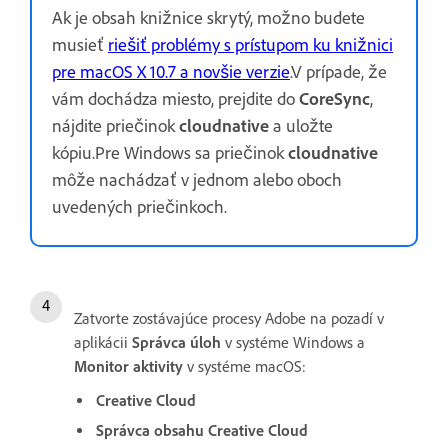
Ak je obsah knižnice skrytý, možno budete
musieť
riešiť problémy s prístupom ku knižnici
pre macOS X 10.7 a novšie verzie
.V prípade, že
vám dochádza miesto, prejdite do
CoreSync
,
nájdite priečinok
cloudnative
a uložte
kópiu.Pre Windows sa priečinok
cloudnative
môže nachádzať v jednom alebo oboch
uvedených priečinkoch.
Zatvorte zostávajúce procesy Adobe na pozadí v
aplikácii
Správca úloh
v systéme Windows a
Monitor aktivity
v systéme macOS:
Creative Cloud
Správca obsahu Creative Cloud