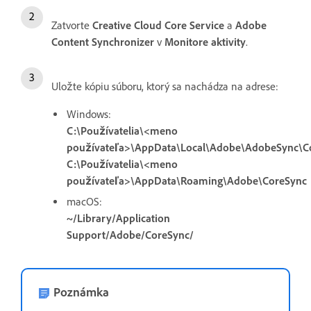
Zatvorte
Creative Cloud Core Service
a
Adobe
Content Synchronizer
v
Monitore aktivity
.
Uložte kópiu súboru, ktorý sa nachádza na adrese:
Windows:
C:\Používatelia\<meno
používateľa>\AppData\Local\Adobe\AdobeSync\C
C:\Používatelia\<meno
používateľa>\AppData\Roaming\Adobe\CoreSync
macOS:
~/Library/Application
Support/Adobe/CoreSync/
Poznámka