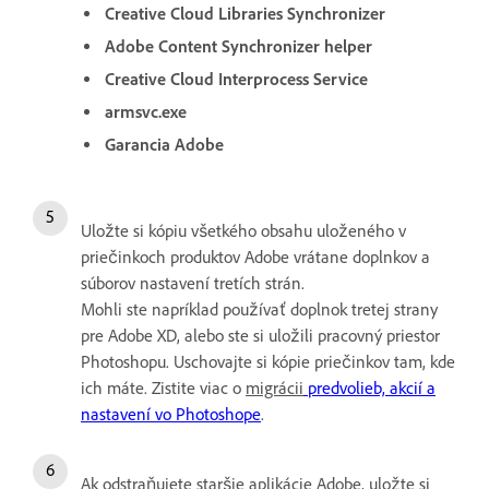
Creative Cloud Libraries Synchronizer
Adobe Content Synchronizer helper
Creative Cloud Interprocess Service
armsvc.exe
Garancia Adobe
Uložte si kópiu všetkého obsahu uloženého v
priečinkoch produktov Adobe vrátane doplnkov a
súborov nastavení tretích strán.
Mohli ste napríklad používať doplnok tretej strany
pre Adobe XD, alebo ste si uložili pracovný priestor
Photoshopu. Uschovajte si kópie priečinkov tam, kde
ich máte. Zistite viac o
migrácii
predvolieb, akcií a
nastavení vo Photoshope
.
Ak odstraňujete staršie aplikácie Adobe, uložte si