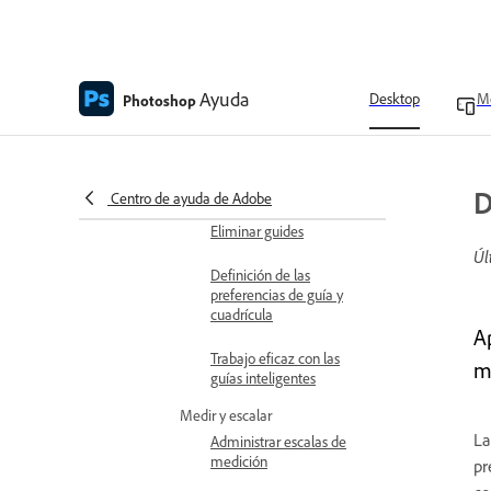
grids y guías inteligentes
Descripción general de
guides, Cuadrículas y guías
Ayuda
Desktop
Mo
inteligentes
Photoshop
Mover guides
Edición de guías
D
Centro de ayuda de Adobe
Eliminar guides
Úl
Definición de las
preferencias de guía y
cuadrícula
A
Trabajo eficaz con las
mú
guías inteligentes
Medir y escalar
La
Administrar escalas de
medición
pr