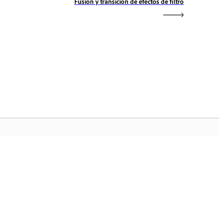
Fusión y transición de efectos de filtro
icio de Adobe
ceda a sus aplicaciones y servicios
voritos de Creative Cloud, gestión de
chivos y mucho más.