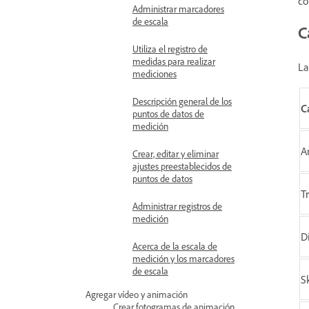
co
Administrar marcadores
de escala
C
Utiliza el registro de
medidas para realizar
La
mediciones
Descripción general de los
C
puntos de datos de
medición
Ar
Crear, editar y eliminar
ajustes preestablecidos de
puntos de datos
T
Administrar registros de
medición
D
Acerca de la escala de
medición y los marcadores
de escala
S
Agregar vídeo y animación
Crear fotogramas de animación