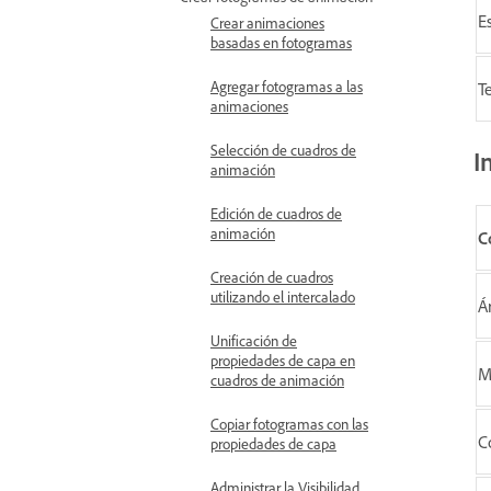
Es
Crear animaciones
basadas en fotogramas
Agregar fotogramas a las
T
animaciones
Selección de cuadros de
I
animación
Edición de cuadros de
animación
C
Creación de cuadros
utilizando el intercalado
Á
Unificación de
propiedades de capa en
M
cuadros de animación
Copiar fotogramas con las
C
propiedades de capa
Administrar la Visibilidad