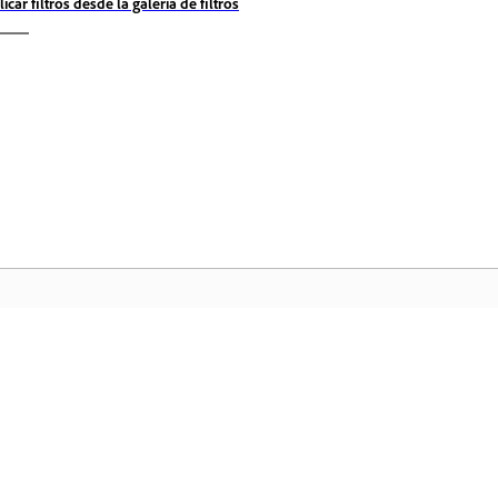
licar filtros desde la galería de filtros
Comunidad
In
a
Participe en debates, encuentre
Ac
nte
respuestas, aprenda de expertos y
fa
comparta sus conocimientos.
ar