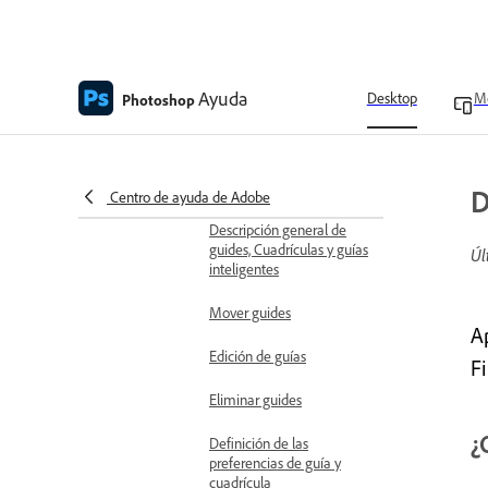
guides
Descripción general de las
herramientas de
navegación y medición
Ayuda
Desktop
Mo
Photoshop
Crear guías
Expandir o contraer guides,
grids y guías inteligentes
D
Centro de ayuda de Adobe
Descripción general de
guides, Cuadrículas y guías
Úl
inteligentes
Mover guides
A
Edición de guías
Fi
Eliminar guides
¿
Definición de las
preferencias de guía y
cuadrícula