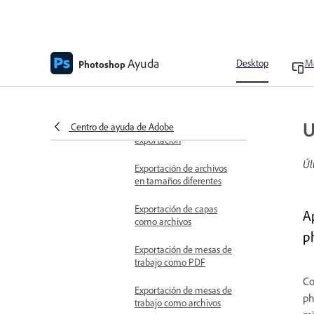
Exporta tu trabajo usando
la opción de Exportación
rápida como
Ayuda
Ajusta la Configuración de
Desktop
Mo
Photoshop
exportación con Export As
Configuración de
exportación y preferencias
U
Centro de ayuda de Adobe
de ubicación de
exportación
Úl
Exportación de archivos
en tamaños diferentes
Exportación de capas
A
como archivos
p
Exportación de mesas de
trabajo como PDF
Co
Exportación de mesas de
ph
trabajo como archivos