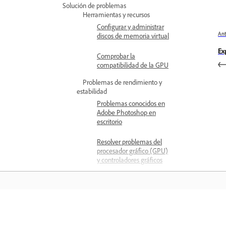
Solución de problemas
Herramientas y recursos
Configurar y administrar
Ant
discos de memoria virtual
Ex
Comprobar la
compatibilidad de la GPU
Problemas de rendimiento y
estabilidad
Problemas conocidos en
Adobe Photoshop en
escritorio
Resolver problemas del
procesador gráfico (GPU)
y controladores gráficos
Solución de errores del
disco de memoria virtual
lleno en Photoshop
Problemas de archivos y formatos
Aprender