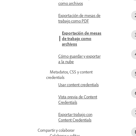
como archivos
Exportación de mesas de
trabajo como PDF
Exportación de mesas
de trabajo como
archivos
Cómo guardar y exportar
a la nube
Metadatos, CSS y content
credentials
Usar content credentials
Vista previa de Content
Credentials
Exportar trabajo con
Content Credentials
Compartir y colaborar
Colaborar y editar