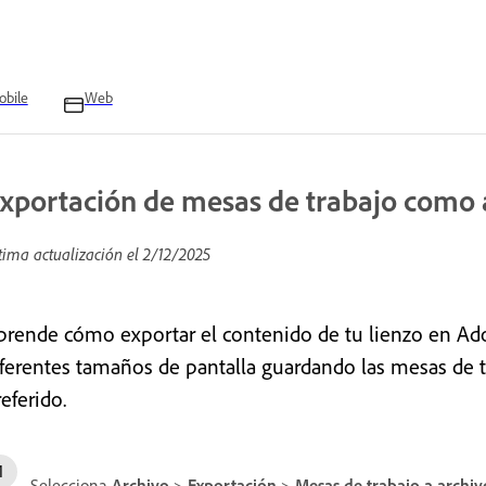
bile
Web
xportación de mesas de trabajo como 
tima actualización el
2/12/2025
prende cómo exportar el contenido de tu lienzo en A
iferentes tamaños de pantalla guardando las mesas de t
eferido.
Selecciona
Archivo
>
Exportación
>
Mesas de trabajo a archiv