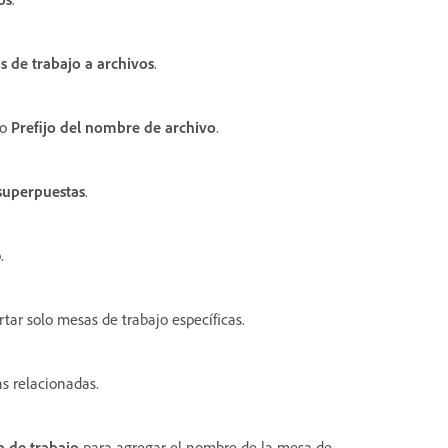
s de trabajo a archivos
.
po
Prefijo del nombre de archivo
.
 superpuestas
.
.
tar solo mesas de trabajo específicas.
ns relacionadas.
 de trabajo
para agregar el nombre de la mesa de