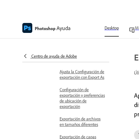
Formatos de archivo
admitidos en Photoshop
Formatos de archivo de
Ayuda
Desktop
Mo
Photoshop
imagen compatibles con
Photoshop
Exporta tu trabajo usando
la opción de Exportación
E
Centro de ayuda de Adobe
rápida como
Ajusta la Configuración de
Úl
exportación con Export As
Configuración de
A
exportación y preferencias
de ubicación de
d
exportación
pr
Exportación de archivos
en tamaños diferentes
Exportación de capas