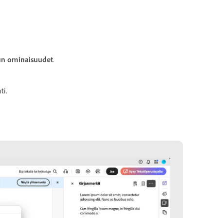
un ominaisuudet
.
ti.