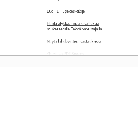
Luo PDF Spaces -tiloja
Hanki älykkäämpiä oivalluksia
mukautetulla Tekoälyavustajalla
Näytä lähdeviitteet vastauksissa
Yhteistyö PDF Spaces -
ympäristössä
Jaa PDF Spaces
Opettele
PDF Spaces -tilojen arvioiminen
Tuetut tiedostomuodot ja
Opettele vaiheittaisten video-
rajoitukset
opastusohjelmien ja käytännön ohjei
PDF Spaces UKK
avulla suoraan sovelluksessa.
Työskentele PDF-lomakkeiden kanssa
Tutustu PDF Formsin perusteisiin
PDF-lomakkeiden