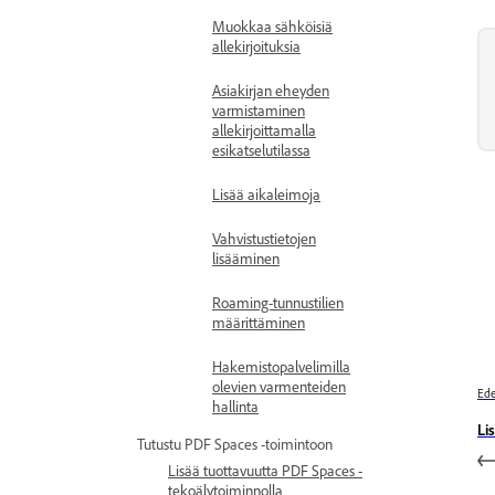
Muokkaa sähköisiä
allekirjoituksia
Asiakirjan eheyden
varmistaminen
allekirjoittamalla
esikatselutilassa
Lisää aikaleimoja
Vahvistustietojen
lisääminen
Roaming-tunnustilien
määrittäminen
Hakemistopalvelimilla
olevien varmenteiden
Ede
hallinta
Li
Tutustu PDF Spaces -toimintoon
Lisää tuottavuutta PDF Spaces -
tekoälytoiminnolla