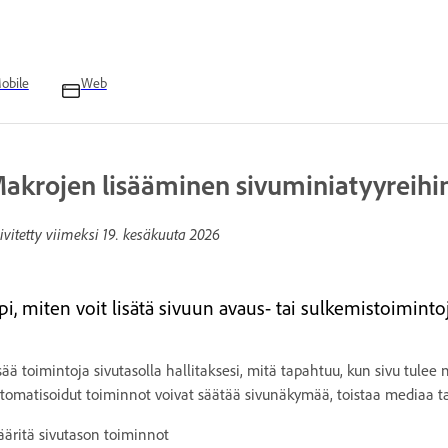
obile
Web
akrojen lisääminen sivuminiatyyreihi
ivitetty viimeksi
19. kesäkuuta 2026
pi, miten voit lisätä sivuun avaus- tai sulkemistoimint
sää toimintoja sivutasolla hallitaksesi, mitä tapahtuu, kun sivu tulee 
tomatisoidut toiminnot voivat säätää sivunäkymää, toistaa mediaa ta
äritä sivutason toiminnot