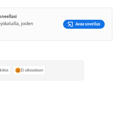
neellasi
yökaluilla, joiden
Avaa sovellus
kiitos
Ei oikeastaan