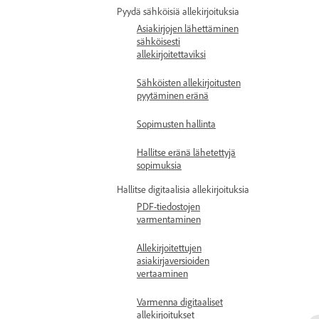
Pyydä sähköisiä allekirjoituksia
Asiakirjojen lähettäminen
sähköisesti
allekirjoitettaviksi
Sähköisten allekirjoitusten
pyytäminen eränä
Sopimusten hallinta
Hallitse eränä lähetettyjä
sopimuksia
Hallitse digitaalisia allekirjoituksia
PDF-tiedostojen
varmentaminen
Allekirjoitettujen
asiakirjaversioiden
vertaaminen
Varmenna digitaaliset
allekirjoitukset