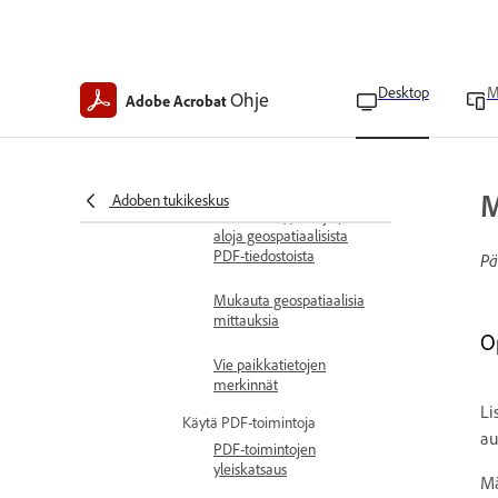
tiedostojen luominen
Tuo shape-tiedostoja
geospatiaalisiin PDF-
tiedostoihin
Desktop
M
Ohje
Adobe Acrobat
Etsi karttatietoja
geospatiaalisista PDF-
tiedostoista
M
Adoben tukikeskus
Laske etäisyyksiä ja pinta-
aloja geospatiaalisista
PDF-tiedostoista
Pä
Mukauta geospatiaalisia
mittauksia
O
Vie paikkatietojen
merkinnät
Li
Käytä PDF-toimintoja
au
PDF-toimintojen
yleiskatsaus
Mä