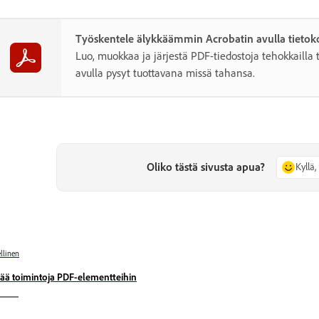
Työskentele älykkäämmin Acrobatin avulla tietoko
Luo, muokkaa ja järjestä PDF-tiedostoja tehokkailla t
avulla pysyt tuottavana missä tahansa.
Oliko tästä sivusta apua?
Kyllä, 
llinen
sää toimintoja PDF-elementteihin