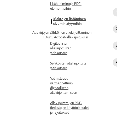
Lisää toimintoja PDF-
elementteihin
Makrojen lisääminen
sivuminiatyyreihin
Asiakirjojen sähköinen allekirjoittaminen
Tutustu Acrobat-allekirjoituksiin
Digitaalisten
allekirjoitusten
yleiskatsaus
Sähköisten allekirjoitusten
yleiskatsaus
Valmistaudu
varmennettuun
digitaaliseen
allekirjoittamiseen
Allekirjoitettujen PDF-
tiedostojen käyttöoikeudet
ja rajoitukset