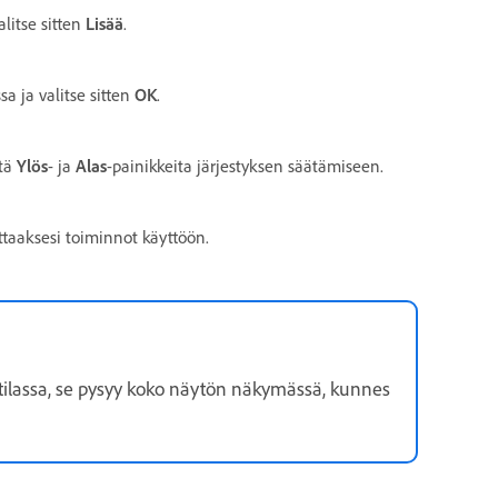
alitse sitten
Lisää
.
a ja valitse sitten
OK
.
ytä
Ylös
- ja
Alas
-painikkeita järjestyksen säätämiseen.
ttaaksesi toiminnot käyttöön.
tilassa, se pysyy koko näytön näkymässä, kunnes