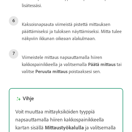
lisätessäsi.
Kaksoisnapsauta viimeistä pistettä mittauksen
päättämiseksi ja tuloksen näyttämiseksi. Mitta tulee
näkyviin ikkunan oikeaan alakulmaan.
Viimeistele mittaus napsauttamalla hiiren
kakkospainikkeella ja valitsemalla
Päätä mittaus
tai
valitse
Peruuta mittaus
poistaaksesi sen.
Vihje
Voit muuttaa mittayksiköiden tyyppiä
napsauttamalla hiiren kakkospainikkeella
kartan sisällä
Mittaustyökalulla
ja valitsemalla