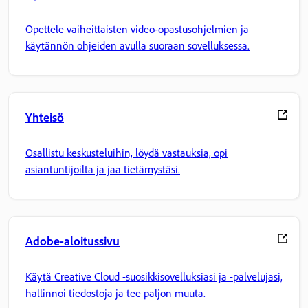
Opettele vaiheittaisten video-opastusohjelmien ja
käytännön ohjeiden avulla suoraan sovelluksessa.
Yhteisö
Osallistu keskusteluihin, löydä vastauksia, opi
asiantuntijoilta ja jaa tietämystäsi.
Adobe-aloitussivu
Käytä Creative Cloud -suosikkisovelluksiasi ja -palvelujasi,
hallinnoi tiedostoja ja tee paljon muuta.