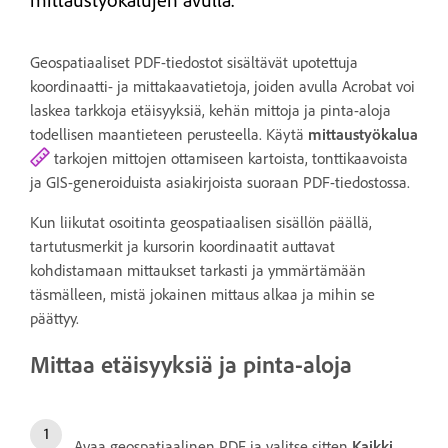
mittaustyökalujen avulla.
Geospatiaaliset PDF-tiedostot sisältävät upotettuja
koordinaatti- ja mittakaavatietoja, joiden avulla Acrobat voi
laskea tarkkoja etäisyyksiä, kehän mittoja ja pinta-aloja
todellisen maantieteen perusteella. Käytä
mittaustyökalua
tarkojen mittojen ottamiseen kartoista, tonttikaavoista
ja GIS-generoiduista asiakirjoista suoraan PDF-tiedostossa.
Kun liikutat osoitinta geospatiaalisen sisällön päällä,
tartutusmerkit ja kursorin koordinaatit auttavat
kohdistamaan mittaukset tarkasti ja ymmärtämään
täsmälleen, mistä jokainen mittaus alkaa ja mihin se
päättyy.
Mittaa etäisyyksiä ja pinta-aloja
Avaa geospatiaalinen PDF ja valitse sitten
Kaikki