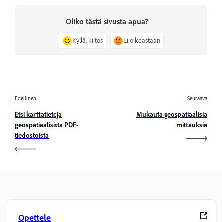
Oliko tästä sivusta apua?
Kyllä, kiitos
Ei oikeastaan
Edellinen
Seuraava
Etsi karttatietoja
Mukauta geospatiaalisia
geospatiaalisista PDF-
mittauksia
tiedostoista
Opettele