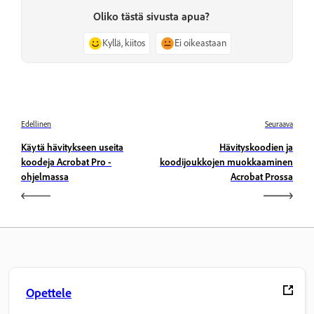
Oliko tästä sivusta apua?
Kyllä, kiitos
Ei oikeastaan
Edellinen
Seuraava
Käytä hävitykseen useita
Hävityskoodien ja
koodeja Acrobat Pro -
koodijoukkojen muokkaaminen
ohjelmassa
Acrobat Prossa
Opettele