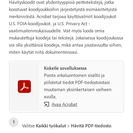
Hävityskoodit ovat yhdentyyppisiä peittotekstejä, jotka
koostuvat koodijoukkoihin järjestetyistä esimääritetyistä
merkinnöistä. Acrobat tarjoaa käyttövalmiit koodijoukot
U.S. FOIA-koodijoukot. ja U.S. Privacy Act -
vaatimustenmukaisuudelle. Voit myös luoda omia
mukautettuja koodeja tai tekstejä. Jokaisessa koodijoukossa
voi olla yksittäisiä koodeja, mikä antaa joustavuutta siihen,
miten käytät niitä dokumenteissasi.
Kokeile sovelluksessa
Poista arkaluontoinen sisältö ja
piilotetut tiedot PDF-tiedostoistasi
muutaman yksinkertaisen vaiheen
avulla.
Avaa Acrobat
Valitse
Kaikki työkalut
>
Hävitä PDF-tiedosto
.