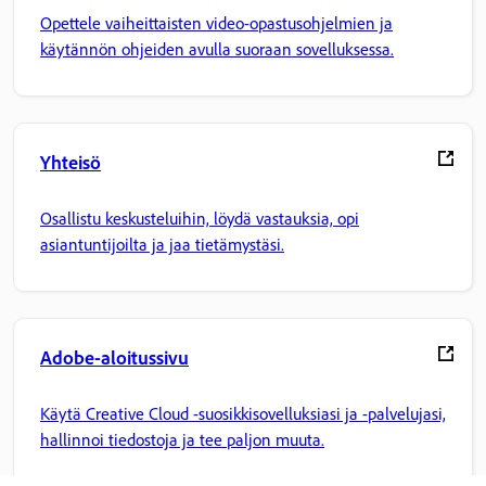
Opettele vaiheittaisten video-opastusohjelmien ja
käytännön ohjeiden avulla suoraan sovelluksessa.
Yhteisö
Osallistu keskusteluihin, löydä vastauksia, opi
asiantuntijoilta ja jaa tietämystäsi.
Adobe-aloitussivu
Käytä Creative Cloud -suosikkisovelluksiasi ja -palvelujasi,
hallinnoi tiedostoja ja tee paljon muuta.