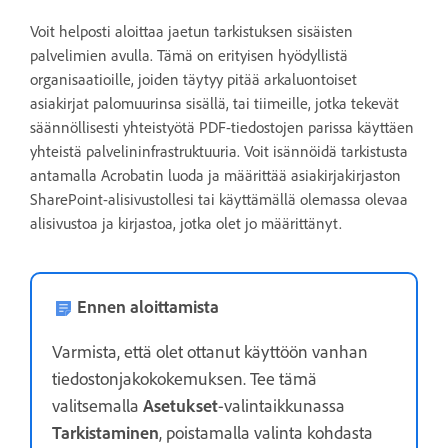
Voit helposti aloittaa jaetun tarkistuksen sisäisten
palvelimien avulla. Tämä on erityisen hyödyllistä
organisaatioille, joiden täytyy pitää arkaluontoiset
asiakirjat palomuurinsa sisällä, tai tiimeille, jotka tekevät
säännöllisesti yhteistyötä PDF-tiedostojen parissa käyttäen
yhteistä palvelininfrastruktuuria. Voit isännöidä tarkistusta
antamalla Acrobatin luoda ja määrittää asiakirjakirjaston
SharePoint-alisivustollesi tai käyttämällä olemassa olevaa
alisivustoa ja kirjastoa, jotka olet jo määrittänyt.
Ennen aloittamista
Varmista, että olet ottanut käyttöön vanhan
tiedostonjakokokemuksen. Tee tämä
valitsemalla
Asetukset
-valintaikkunassa
Tarkistaminen
, poistamalla valinta kohdasta