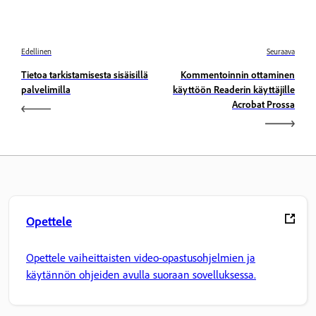
Edellinen
Seuraava
Tietoa tarkistamisesta sisäisillä
Kommentoinnin ottaminen
palvelimilla
käyttöön Readerin käyttäjille
Acrobat Prossa
Opettele
Opettele vaiheittaisten video-opastusohjelmien ja
käytännön ohjeiden avulla suoraan sovelluksessa.