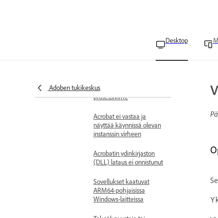
Acrobatin asennusvirheet
Acrobat näyttää
Desktop
M
sisäänkirjautumisvirheitä
Suorituskykyongelmat
Adobe Acrobat kaatuu
V
Adoben tukikeskus
AcroCEF- ja RdrCEF-
prosessivirhe
Pä
Acrobat ei vastaa ja
näyttää käynnissä olevan
instanssin virheen
O
Acrobatin ydinkirjaston
(DLL) lataus ei onnistunut
Se
Sovellukset kaatuvat
ARM64-pohjaisissa
Windows-laitteissa
Y