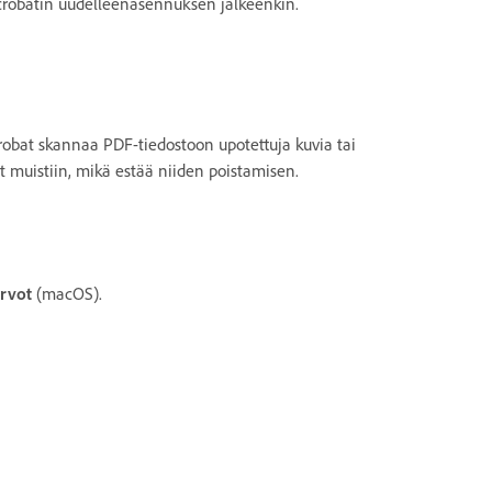
a Acrobatin uudelleenasennuksen jälkeenkin.
crobat skannaa PDF-tiedostoon upotettuja kuvia tai
ut muistiin, mikä estää niiden poistamisen.
rvot
(macOS).
.