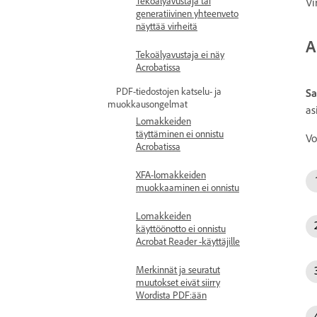
Tekoälyavustaja tai
Vi
generatiivinen yhteenveto
näyttää virheitä
A
Tekoälyavustaja ei näy
Acrobatissa
PDF-tiedostojen katselu- ja
Sa
muokkausongelmat
as
Lomakkeiden
täyttäminen ei onnistu
Vo
Acrobatissa
XFA-lomakkeiden
muokkaaminen ei onnistu
Lomakkeiden
käyttöönotto ei onnistu
Acrobat Reader -käyttäjille
Merkinnät ja seuratut
muutokset eivät siirry
Wordista PDF:ään