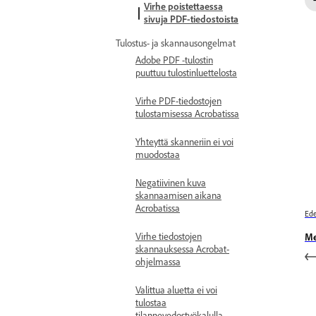
Virhe poistettaessa
sivuja PDF-tiedostoista
Tulostus- ja skannausongelmat
Adobe PDF -tulostin
puuttuu tulostinluettelosta
Virhe PDF-tiedostojen
tulostamisessa Acrobatissa
Yhteyttä skanneriin ei voi
muodostaa
Negatiivinen kuva
skannaamisen aikana
Acrobatissa
Ede
Virhe tiedostojen
Me
skannauksessa Acrobat-
ohjelmassa
Valittua aluetta ei voi
tulostaa
tilannevedostyökalulla