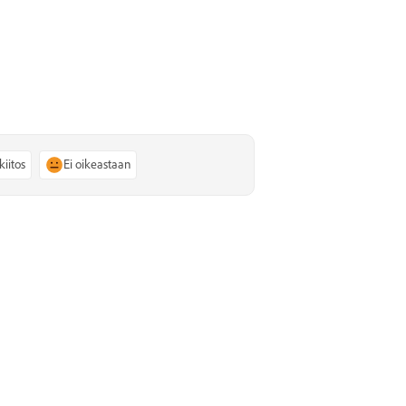
kiitos
Ei oikeastaan