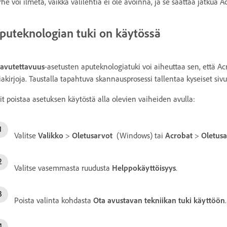
rhe voi ilmetä, vaikka välilehtiä ei ole avoinna, ja se saattaa jatku
puteknologian tuki on käytössä
avutettavuus
-asetusten aputeknologiatuki voi aiheuttaa sen, että A
iakirjoja. Taustalla tapahtuva skannausprosessi tallentaa kyseiset siv
it poistaa asetuksen käytöstä alla olevien vaiheiden avulla:
Valitse
Valikko
>
Oletusarvot
(Windows) tai
Acrobat
>
Oletusa
Valitse vasemmasta ruudusta
Helppokäyttöisyys
.
Poista valinta kohdasta
Ota avustavan tekniikan tuki käyttöön