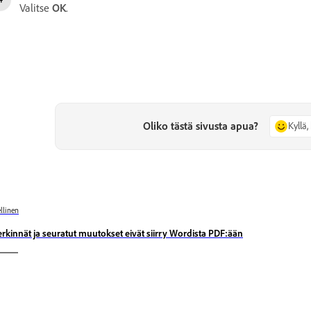
Valitse
OK
.
Oliko tästä sivusta apua?
Kyllä, 
llinen
rkinnät ja seuratut muutokset eivät siirry Wordista PDF:ään