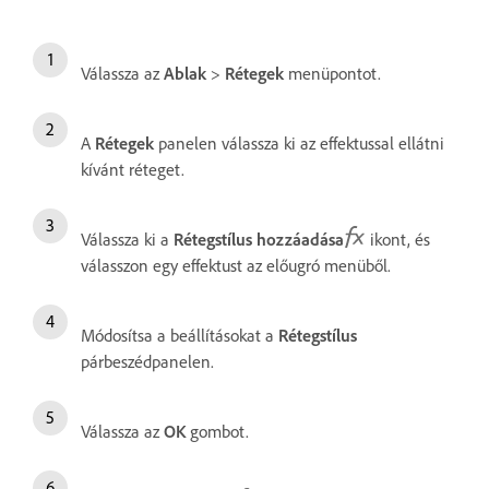
Válassza az
Ablak
>
Rétegek
menüpontot.
A
Rétegek
panelen válassza ki az effektussal ellátni
kívánt réteget.
Válassza ki a
Rétegstílus hozzáadása
ikont, és
válasszon egy effektust az előugró menüből.
Módosítsa a beállításokat a
Rétegstílus
párbeszédpanelen.
Válassza az
OK
gombot.