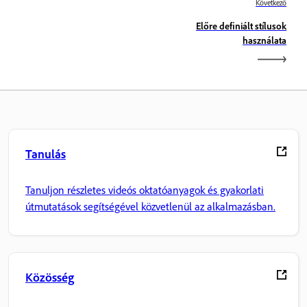
Következő
Előre definiált stílusok
használata
Tanulás
Tanuljon részletes videós oktatóanyagok és gyakorlati
útmutatások segítségével közvetlenül az alkalmazásban.
Közösség