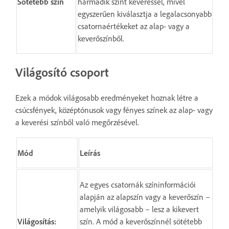
Sötétebb szín
harmadik színt keveréssel, mivel
egyszerűen kiválasztja a legalacsonyabb
csatornaértékeket az alap- vagy a
keverőszínből.
Világosító csoport
Ezek a módok világosabb eredményeket hoznak létre a
csúcsfények, középtónusok vagy fényes színek az alap- vagy
a keverési színből való megőrzésével.
Mód
Leírás
Az egyes csatornák színinformációi
alapján az alapszín vagy a keverőszín –
amelyik világosabb – lesz a kikevert
Világosítás:
szín. A mód a keverőszínnél sötétebb