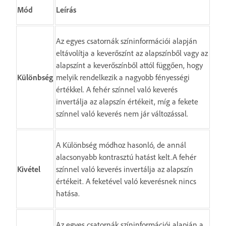
Mód
Leírás
Az egyes csatornák színinformációi alapján
eltávolítja a keverőszínt az alapszínből vagy az
alapszínt a keverőszínből attól függően, hogy
Különbség
melyik rendelkezik a nagyobb fényességi
értékkel. A fehér színnel való keverés
invertálja az alapszín értékeit, míg a fekete
színnel való keverés nem jár változással.
A Különbség módhoz hasonló, de annál
alacsonyabb kontrasztú hatást kelt.A fehér
Kivétel
színnel való keverés invertálja az alapszín
értékeit. A feketével való keverésnek nincs
hatása.
Az egyes csatornák színinformációi alapján a