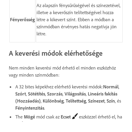
Az alapszín fénysűrűségével és színezetével,
illetve a keverőszín telítettségével hozza
Fényerősség
létre a kikevert színt. Ebben a módban a
színmódban érvényes hatás negatívja jön
létre.
A keverési módok elérhetősége
Nem minden keverési mód érhető el minden eszközhöz
vagy minden színmódban:
A 32 bites képekhez elérhető keverési módok:
Normál
,
Szórt
,
Sötétítés
,
Szorzás
,
Világosítás
,
Lineáris fakítás
(Hozzáadás)
,
Különbség
,
Telítettség
,
Színezet
,
Szín
, és
Fényintenzitás
.
The
Mögé
mód csak az
Ecset
eszközzel érhető el, ha
az
Átlátszó képpontok rögzítése
beállítást nem
alkalmazó rétegekkel dolgozik.