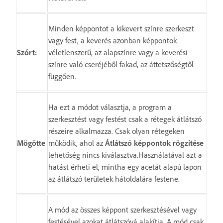
Minden képpontot a kikevert színre szerkeszt
vagy fest, a keverés azonban képpontok
Szórt:
véletlenszerű, az alapszínre vagy a keverési
színre való cseréjéből fakad, az áttetszőségtől
függően.
Ha ezt a módot választja, a program a
szerkesztést vagy festést csak a rétegek átlátszó
részeire alkalmazza. Csak olyan rétegeken
Mögötte
működik, ahol az
Átlátszó képpontok rögzítése
lehetőség nincs kiválasztva.Használatával azt a
hatást érheti el, mintha egy acetát alapú lapon
az átlátszó területek hátoldalára festene.
A mód az összes képpont szerkesztésével vagy
festésével azokat átlátszóvá alakítja. A mód csak