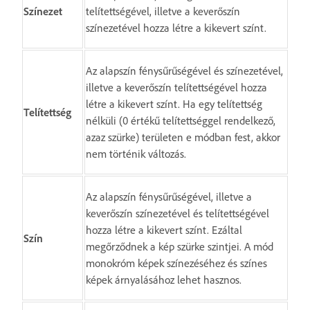
Színezet
telítettségével, illetve a keverőszín
színezetével hozza létre a kikevert színt.
Az alapszín fénysűrűségével és színezetével,
illetve a keverőszín telítettségével hozza
létre a kikevert színt. Ha egy telítettség
Telítettség
nélküli (0 értékű telítettséggel rendelkező,
azaz szürke) területen e módban fest, akkor
nem történik változás.
Az alapszín fénysűrűségével, illetve a
keverőszín színezetével és telítettségével
hozza létre a kikevert színt. Ezáltal
Szín
megőrződnek a kép szürke szintjei. A mód
monokróm képek színezéséhez és színes
képek árnyalásához lehet hasznos.