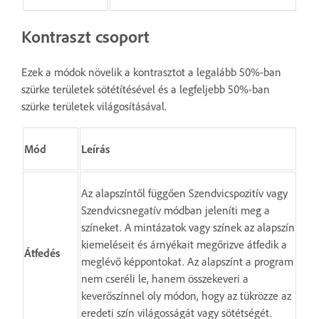
Kontraszt csoport
Ezek a módok növelik a kontrasztot a legalább 50%-ban
szürke területek sötétítésével és a legfeljebb 50%-ban
szürke területek világosításával.
Mód
Leírás
Az alapszíntől függően Szendvicspozitív vagy
Szendvicsnegatív módban jeleníti meg a
színeket. A mintázatok vagy színek az alapszín
kiemeléseit és árnyékait megőrizve átfedik a
Átfedés
meglévő képpontokat. Az alapszínt a program
nem cseréli le, hanem összekeveri a
keverőszínnel oly módon, hogy az tükrözze az
eredeti szín világosságát vagy sötétségét.