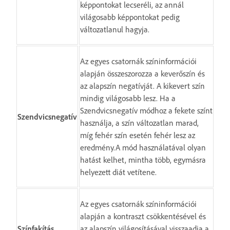
képpontokat lecseréli, az annál
világosabb képpontokat pedig
változatlanul hagyja.
Az egyes csatornák színinformációi
alapján összeszorozza a keverőszín és
az alapszín negatívját. A kikevert szín
mindig világosabb lesz. Ha a
Szendvicsnegatív módhoz a fekete színt
Szendvicsnegatív
használja, a szín változatlan marad,
míg fehér szín esetén fehér lesz az
eredmény.A mód használatával olyan
hatást kelhet, mintha több, egymásra
helyezett diát vetítene.
Az egyes csatornák színinformációi
alapján a kontraszt csökkentésével és
Színfakítás
az alapszín világosításával visszaadja a