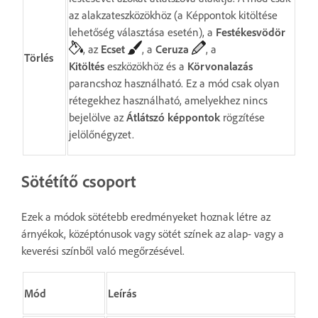
az alakzateszközökhöz (a Képpontok kitöltése
lehetőség választása esetén), a
Festékesvödör
, az
Ecset
, a
Ceruza
, a
Törlés
Kitöltés
eszközökhöz és a
Körvonalazás
parancshoz használható. Ez a mód csak olyan
rétegekhez használható, amelyekhez nincs
bejelölve az
Átlátszó képpontok
rögzítése
jelölőnégyzet.
Sötétítő csoport
Ezek a módok sötétebb eredményeket hoznak létre az
árnyékok, középtónusok vagy sötét színek az alap- vagy a
keverési színből való megőrzésével.
Mód
Leírás