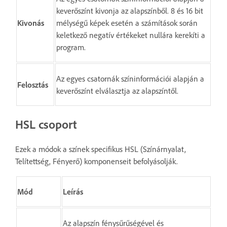
keverőszínt kivonja az alapszínből. 8 és 16 bit
Kivonás
mélységű képek esetén a számítások során
keletkező negatív értékeket nullára kerekíti a
program.
Az egyes csatornák színinformációi alapján a
Felosztás
keverőszínt elválasztja az alapszíntől.
HSL csoport
Ezek a módok a színek specifikus HSL (Színárnyalat,
Telítettség, Fényerő) komponenseit befolyásolják.
Mód
Leírás
Az alapszín fénysűrűségével és