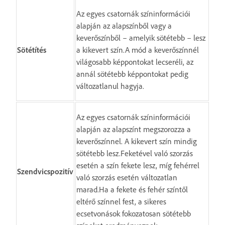
Az egyes csatornák színinformációi
alapján az alapszínből vagy a
keverőszínből – amelyik sötétebb – lesz
Sötétítés
a kikevert szín.A mód a keverőszínnél
világosabb képpontokat lecseréli, az
annál sötétebb képpontokat pedig
változatlanul hagyja.
Az egyes csatornák színinformációi
alapján az alapszínt megszorozza a
keverőszínnel. A kikevert szín mindig
sötétebb lesz.Feketével való szorzás
esetén a szín fekete lesz, míg fehérrel
Szendvicspozitív
való szorzás esetén változatlan
marad.Ha a fekete és fehér színtől
eltérő színnel fest, a sikeres
ecsetvonások fokozatosan sötétebb