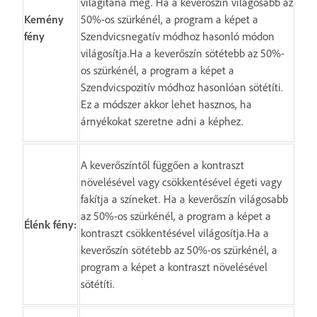
világítaná meg. Ha a keverőszín világosabb az
Kemény
50%-os szürkénél, a program a képet a
fény
Szendvicsnegatív módhoz hasonló módon
világosítja.Ha a keverőszín sötétebb az 50%-
os szürkénél, a program a képet a
Szendvicspozitív módhoz hasonlóan sötétíti.
Ez a módszer akkor lehet hasznos, ha
árnyékokat szeretne adni a képhez.
A keverőszíntől függően a kontraszt
növelésével vagy csökkentésével égeti vagy
fakítja a színeket. Ha a keverőszín világosabb
az 50%-os szürkénél, a program a képet a
Élénk fény:
kontraszt csökkentésével világosítja.Ha a
keverőszín sötétebb az 50%-os szürkénél, a
program a képet a kontraszt növelésével
sötétíti.