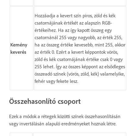
Hozzáadja a kevert szín piros, zöld és kék
csatornájának értékét az alapszín RGB-
értékeihez. Ha az így kapott összeg egy
csatornánál 255 vagy nagyobb, az érték 255,
Kemény
ha az összeg értéke kevesebb, mint 255, akkor
keverés
az érték 0. Ezért a kevert képpontok vörös,
zöld és kék csatornájának értéke csak 0 vagy
255 lehet. Így az összes képpont az elsődleges
összeadó színek (vörös, zöld, kék) valamelyike,
fehér vagy fekete lesz.
Összehasonlító csoport
Ezek a módok a rétegek közötti színek összehasonlításán
vagy invertálásán alapuló eredményeket hoznak létre.