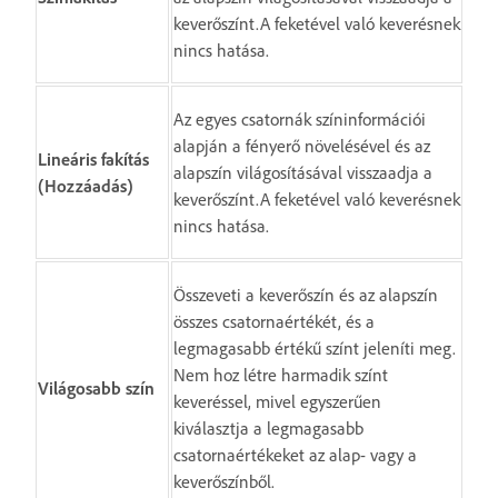
keverőszínt.A feketével való keverésnek
nincs hatása.
Az egyes csatornák színinformációi
alapján a fényerő növelésével és az
Lineáris fakítás
alapszín világosításával visszaadja a
(Hozzáadás)
keverőszínt.A feketével való keverésnek
nincs hatása.
Összeveti a keverőszín és az alapszín
összes csatornaértékét, és a
legmagasabb értékű színt jeleníti meg.
Nem hoz létre harmadik színt
Világosabb szín
keveréssel, mivel egyszerűen
kiválasztja a legmagasabb
csatornaértékeket az alap- vagy a
keverőszínből.