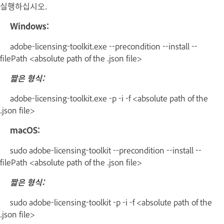
실행하십시오.
Windows:
adobe-licensing-toolkit.exe --precondition --install --
filePath <absolute path of the .json file>
짧은 형식:
adobe-licensing-toolkit.exe -p -i -f <absolute path of the
.json file>
macOS:
sudo adobe-licensing-toolkit --precondition --install --
filePath <absolute path of the .json file>
짧은 형식:
sudo adobe-licensing-toolkit -p -i -f <absolute path of the
.json file>