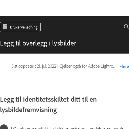
Brukerveiledning
Legg til overlegg i lysbilder
Sist oppdatert
21. jul. 2022
|
Gjelder også for Adobe Lightroom 5
Flere
Legg til identitetsskiltet ditt til en
lysbildefremvisning
I Overlegg-panelet i Lysbildefremvisningsmodulen, velger du