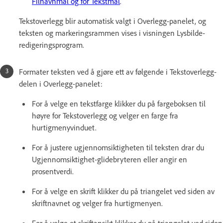
Filnavnmal og for Tekstmal
.
Tekstoverlegg blir automatisk valgt i Overlegg-panelet, og
teksten og markeringsrammen vises i visningen Lysbilde-
redigeringsprogram.
Formater teksten ved å gjøre ett av følgende i Tekstoverlegg-
delen i Overlegg-panelet:
For å velge en tekstfarge klikker du på fargeboksen til
høyre for Tekstoverlegg og velger en farge fra
hurtigmenyvinduet.
For å justere ugjennomsiktigheten til teksten drar du
Ugjennomsiktighet-glidebryteren eller angir en
prosentverdi.
For å velge en skrift klikker du på triangelet ved siden av
skriftnavnet og velger fra hurtigmenyen.
For å velge et skriftansikt klikker du på triangelet ved siden