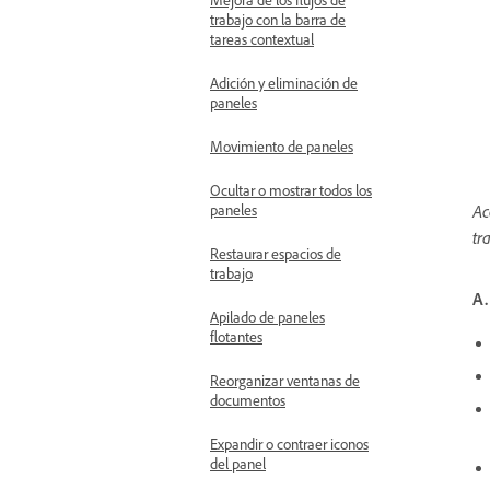
trabajo con la barra de
tareas contextual
Adición y eliminación de
paneles
Movimiento de paneles
Ocultar o mostrar todos los
paneles
Ac
tr
Restaurar espacios de
trabajo
A.
Apilado de paneles
flotantes
Reorganizar ventanas de
documentos
Expandir o contraer iconos
del panel