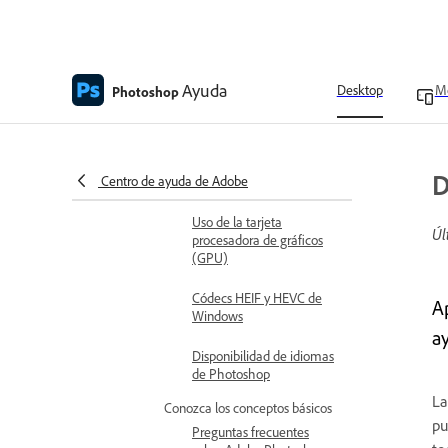
Empezar
Requisitos técnicos e instalación
Requisitos técnicos de
Ayuda
Adobe Photoshop en el
Desktop
Mo
Photoshop
escritorio
Usar el encargado del
tratamiento de datos
D
Centro de ayuda de Adobe
gráficos
Uso de la tarjeta
Úl
procesadora de gráficos
(GPU)
Códecs HEIF y HEVC de
A
Windows
a
Disponibilidad de idiomas
de Photoshop
La
Conozca los conceptos básicos
pu
Preguntas frecuentes