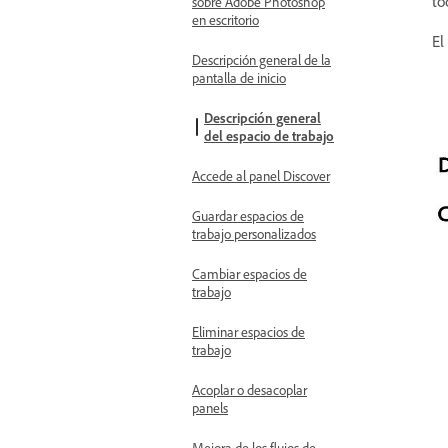
to
sobre Adobe Photoshop
en escritorio
El
Descripción general de la
pantalla de inicio
Descripción general
del espacio de trabajo
Accede al panel Discover
Guardar espacios de
trabajo personalizados
Cambiar espacios de
trabajo
Eliminar espacios de
trabajo
Acoplar o desacoplar
panels
Mejora de los flujos de