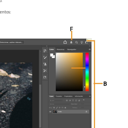
o.
entos: