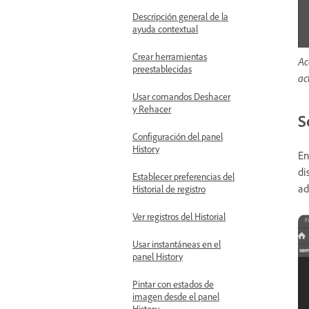
Descripción general de la
ayuda contextual
Crear herramientas
Ac
preestablecidas
ac
Usar comandos Deshacer
y Rehacer
S
Configuración del panel
History
En
di
Establecer preferencias del
ad
Historial de registro
Ver registros del Historial
Usar instantáneas en el
panel History
Pintar con estados de
imagen desde el panel
History