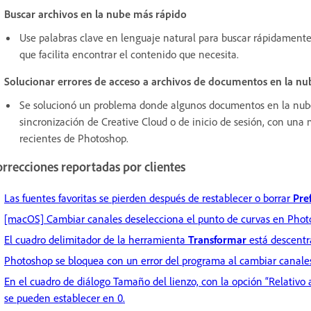
Buscar archivos en la nube más rápido
Use palabras clave en lenguaje natural para buscar rápidamente 
que facilita encontrar el contenido que necesita.
Solucionar errores de acceso a archivos de documentos en la nu
Se solucionó un problema donde algunos documentos en la nube
sincronización de Creative Cloud o de inicio de sesión, con una
recientes de Photoshop.
rrecciones reportadas por clientes
Las fuentes favoritas se pierden después de restablecer o borrar
Pre
[macOS] Cambiar canales deselecciona el punto de curvas en Phot
El cuadro delimitador de la herramienta
Transformar
está descentr
Photoshop se bloquea con un error del programa al cambiar canale
En el cuadro de diálogo Tamaño del lienzo, con la opción “Relativo 
se pueden establecer en 0.