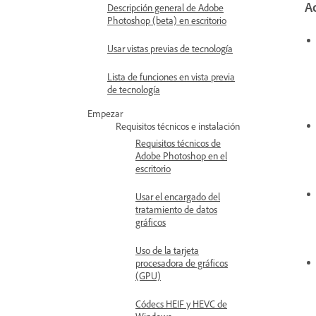
Ac
Descripción general de Adobe
Photoshop (beta) en escritorio
Usar vistas previas de tecnología
Lista de funciones en vista previa
de tecnología
Empezar
Requisitos técnicos e instalación
Requisitos técnicos de
Adobe Photoshop en el
escritorio
Usar el encargado del
tratamiento de datos
gráficos
Uso de la tarjeta
procesadora de gráficos
(GPU)
Códecs HEIF y HEVC de