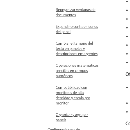
Reorganizar ventanas de
documentos
Expandir o contraer iconos
del panel
Cambiar el tamaño del
texto en paneles y
descripciones emergentes
Operaciones matemáticas
sencillas en campos
Ot
numéricos
Compatibilidad con
monitores de alta
densidad y escala por
monitor
Organizar y agrupar
panels
Co
Configurar barras de