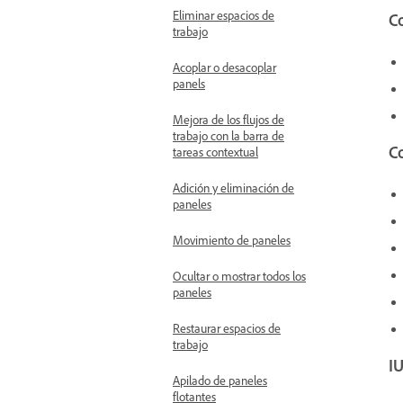
Eliminar espacios de
C
trabajo
Acoplar o desacoplar
panels
Mejora de los flujos de
trabajo con la barra de
Co
tareas contextual
Adición y eliminación de
paneles
Movimiento de paneles
Ocultar o mostrar todos los
paneles
Restaurar espacios de
trabajo
IU
Apilado de paneles
flotantes