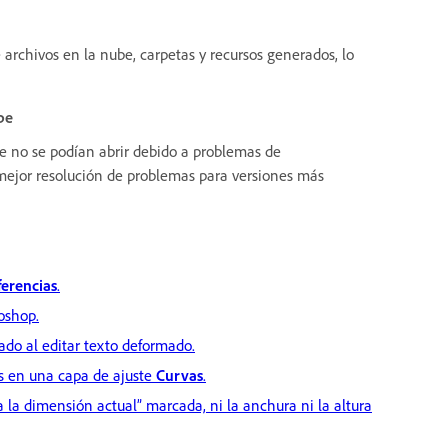
archivos en la nube, carpetas y recursos generados, lo
be
 no se podían abrir debido a problemas de
 mejor resolución de problemas para versiones más
ferencias
.
oshop.
ado al editar texto deformado.
s en una capa de ajuste
Curvas
.
a la dimensión actual” marcada, ni la anchura ni la altura