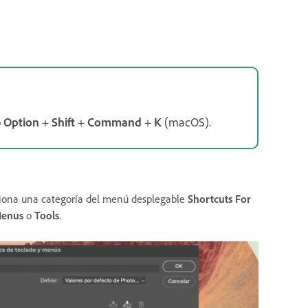
o
Option
+
Shift
+
Command
+
K
(macOS).
ciona una categoría del menú desplegable
Shortcuts For
Menus
o
Tools
.