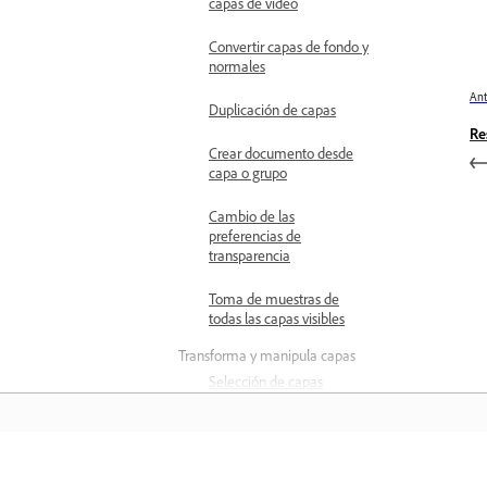
capas de vídeo
Convertir capas de fondo y
normales
Ant
Duplicación de capas
Re
Crear documento desde
capa o grupo
Cambio de las
preferencias de
transparencia
Toma de muestras de
todas las capas visibles
Transforma y manipula capas
Selección de capas
Agrupación y
desagrupación de capas