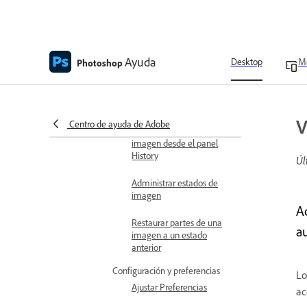
Establecer preferencias del
Historial de registro
Ayuda
Desktop
Mo
Photoshop
Ver registros del Historial
Usar instantáneas en el
panel History
V
Centro de ayuda de Adobe
Pintar con estados de
imagen desde el panel
History
Úl
Administrar estados de
imagen
A
Restaurar partes de una
a
imagen a un estado
anterior
Configuración y preferencias
Lo
Ajustar Preferencias
ac