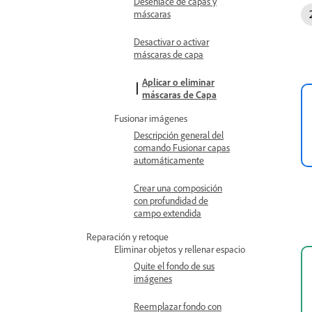
Desenlace de capas y
máscaras
Desactivar o activar
máscaras de capa
Aplicar o eliminar
máscaras de Capa
Fusionar imágenes
Descripción general del
comando Fusionar capas
automáticamente
Crear una composición
con profundidad de
campo extendida
Reparación y retoque
Eliminar objetos y rellenar espacio
Quite el fondo de sus
imágenes
Reemplazar fondo con