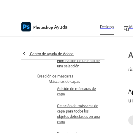
Limpieza de píxeles
extraños en una selección
basada en colores
Ayuda
Píxeles de halo alrededor
Desktop
Mo
Photoshop
de una selección
Reducir el halo en una
selección
A
Centro de ayuda de Adobe
Eliminación de un halo de
una selección
Úl
Creación de máscaras
Máscaras de capas
Adición de máscaras de
A
capa
u
Creación de máscaras de
capa para todos los
objetos detectados en una
capa