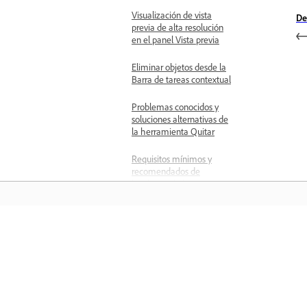
Visualización de vista
De
previa de alta resolución
en el panel Vista previa
Eliminar objetos desde la
Barra de tareas contextual
Problemas conocidos y
soluciones alternativas de
la herramienta Quitar
Requisitos mínimos y
recomendados de
hardware de la
herramienta Quitar
Eliminar objetos
Aprender
Quitar cables, personas y
distracciones generales
Aprenda con tutoriales en vídeo paso 
Revisar y refinar
paso y orientación práctica directame
distracciones generales