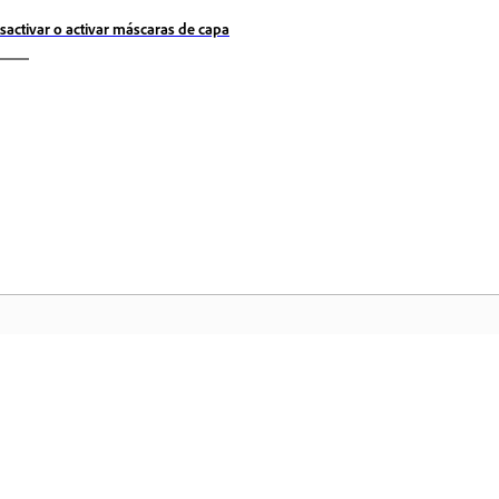
sactivar o activar máscaras de capa
Comunidad
In
a
Participe en debates, encuentre
Ac
nte
respuestas, aprenda de expertos y
fa