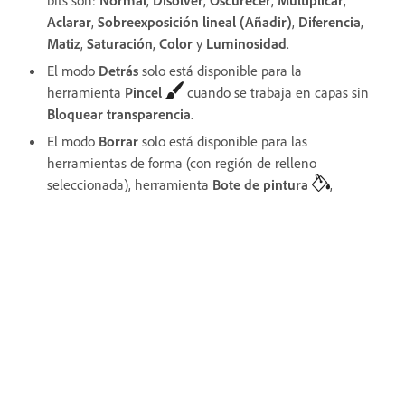
bits son:
Normal
,
Disolver
,
Oscurecer
,
Multiplicar
,
Aclarar
,
Sobreexposición lineal (Añadir)
,
Diferencia
,
Matiz
,
Saturación
,
Color
y
Luminosidad
.
El modo
Detrás
solo está disponible para la
herramienta
Pincel
cuando se trabaja en capas sin
Bloquear transparencia
.
El modo
Borrar
solo está disponible para las
herramientas de forma (con región de relleno
seleccionada), herramienta
Bote de pintura
,
herramienta
Pincel
, herramienta
Lápiz
,
comando
Rellenar
y comando
Trazo
cuando se trabaja
en capas sin
Bloquear transparencia
.
Crea imágenes impresionantes con
Photoshop
Edita, retoca y transforma fotos con las
herramientas creativas líderes en la