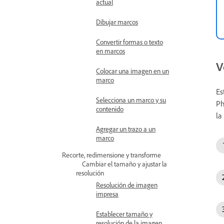
actual
Dibujar marcos
Convertir formas o texto
en marcos
V
Colocar una imagen en un
marco
Es
Selecciona un marco y su
Ph
contenido
la
Agregar un trazo a un
marco
Recorte, redimensione y transforme
Cambiar el tamaño y ajustar la
resolución
Resolución de imagen
impresa
Establecer tamaño y
resolución de la imagen