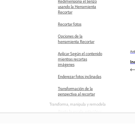
Redimensiona el lienzo
usando la Herramienta
Recortar
Recortar fotos
Opciones de la
herramienta Recortar
Ant
Aplicar Según el contenido
mientras recortas
In
imágenes
Enderezar fotos inclinadas
Transformación de la
perspectiva al recortar
Transforma, manipula y remodela
Ajusta la escala, rotación y
perspectiva
Rotar o voltear imágenes