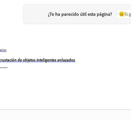
¿Te ha parecido útil esta página?
Sí, 
erior
crustación de objetos inteligentes enlazados