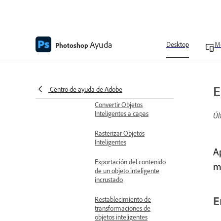
Duplicación de objetos
inteligentes incrustados
Ayuda
Desktop
Mo
Photoshop
Edición del contenido de
un objeto inteligente
Reemplazo del contenido
de un objeto inteligente
E
Centro de ayuda de Adobe
Convertir Objetos
Inteligentes a capas
Úl
Rasterizar Objetos
Inteligentes
A
Exportación del contenido
m
de un objeto inteligente
incrustado
E
Restablecimiento de
transformaciones de
objetos inteligentes