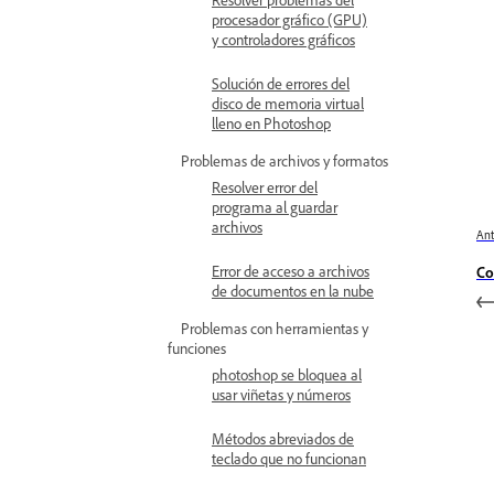
procesador gráfico (GPU)
y controladores gráficos
Solución de errores del
disco de memoria virtual
lleno en Photoshop
Problemas de archivos y formatos
Resolver error del
programa al guardar
archivos
Ant
Error de acceso a archivos
Co
de documentos en la nube
Problemas con herramientas y
funciones
photoshop se bloquea al
usar viñetas y números
Métodos abreviados de
teclado que no funcionan