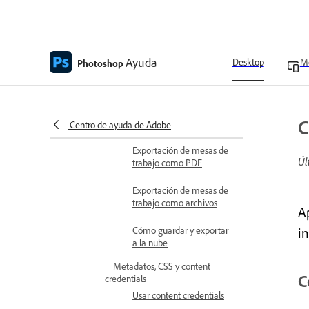
Configuración de
exportación y preferencias
de ubicación de
exportación
Ayuda
Desktop
Mo
Photoshop
Exportación de archivos
en tamaños diferentes
Exportación de capas
C
como archivos
Centro de ayuda de Adobe
Exportación de mesas de
Úl
trabajo como PDF
Exportación de mesas de
trabajo como archivos
A
Cómo guardar y exportar
i
a la nube
Metadatos, CSS y content
C
credentials
Usar content credentials