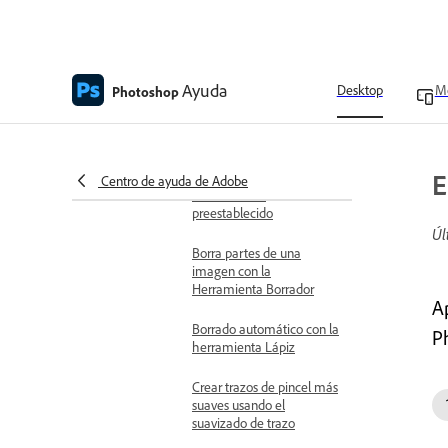
con la Herramienta Pincel
corrector
Reparar un área con la
Herramienta Parche
Ayuda
Desktop
Mo
Photoshop
Eliminar ojos rojos en fotos
con flash
E
Definición de una imagen
Centro de ayuda de Adobe
como motivo
preestablecido
Úl
Borra partes de una
imagen con la
Herramienta Borrador
A
Borrado automático con la
P
herramienta Lápiz
Crear trazos de pincel más
suaves usando el
suavizado de trazo