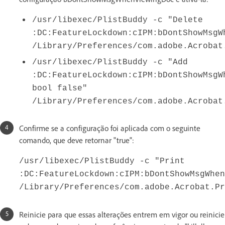
/usr/libexec/PlistBuddy -c "Delete
:DC:FeatureLockdown:cIPM:bDontShowMsgW
/Library/Preferences/com.adobe.Acrobat
/usr/libexec/PlistBuddy -c "Add
:DC:FeatureLockdown:cIPM:bDontShowMsgW
bool false"
/Library/Preferences/com.adobe.Acrobat
Confirme se a configuração foi aplicada com o seguinte
comando, que deve retornar "true":
/usr/libexec/PlistBuddy -c "Print
:DC:FeatureLockdown:cIPM:bDontShowMsgWhen
/Library/Preferences/com.adobe.Acrobat.Pr
Reinicie para que essas alterações entrem em vigor ou reinicie