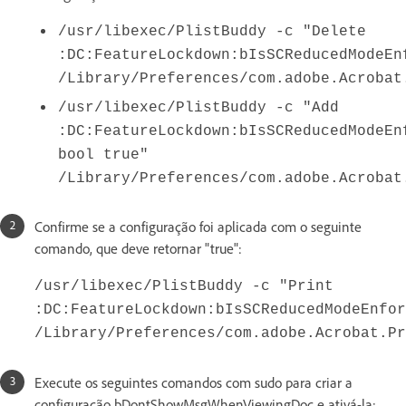
/usr/libexec/PlistBuddy -c "Delete
:DC:FeatureLockdown:bIsSCReducedModeEn
/Library/Preferences/com.adobe.Acrobat
/usr/libexec/PlistBuddy -c "Add
:DC:FeatureLockdown:bIsSCReducedModeEn
bool true"
/Library/Preferences/com.adobe.Acrobat
Confirme se a configuração foi aplicada com o seguinte
comando, que deve retornar "true":
/usr/libexec/PlistBuddy -c "Print
:DC:FeatureLockdown:bIsSCReducedModeEnfor
/Library/Preferences/com.adobe.Acrobat.Pr
Execute os seguintes comandos com sudo para criar a
configuração bDontShowMsgWhenViewingDoc e ativá-la: