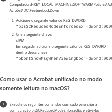
Computador\HKEY_LOCAL_MACHINE\SOFTWARE\Policies\Ad
Acrobat\DC\FeatureLockDown
Adicione o seguinte valor de REG_DWORD:
“bIsSCReducedModeEnforcedEx”=dword:000
Crie a seguinte chave:
cIPM
Em seguida, adicione o seguinte valor de REG_DWORD
dentro dessa chave:
“bDontShowMsgWhenViewingDoc”=dword:000
Como usar o Acrobat unificado no modo
somente leitura no macOS?
Execute os seguintes comandos com sudo para criar a
configuração bIsSCReducedModeEnforcedEx e ativá-la: