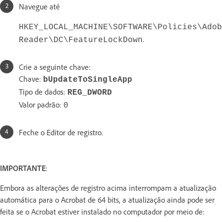
Navegue até
HKEY_LOCAL_MACHINE\SOFTWARE\Policies\Adob
.
Reader\DC\FeatureLockDown
Crie a seguinte chave:
Chave:
bUpdateToSingleApp
Tipo de dados:
REG_DWORD
Valor padrão:
0
Feche o Editor de registro.
IMPORTANTE
:
Embora as alterações de registro acima interrompam a atualização
automática para o Acrobat de 64 bits, a atualização ainda pode ser
feita se o Acrobat estiver instalado no computador por meio de: