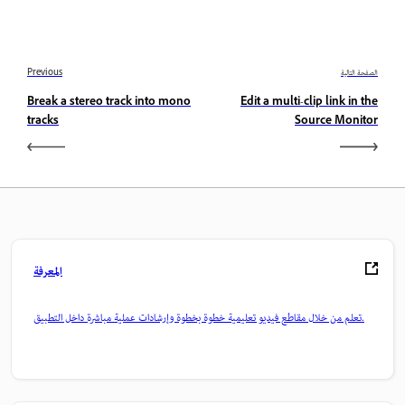
الصفحة التالية
Previous
Break a stereo track into mono
Edit a multi-clip link in the
tracks
Source Monitor
المعرفة
تعلم من خلال مقاطع فيديو تعليمية خطوة بخطوة وإرشادات عملية مباشرة داخل التطبيق.