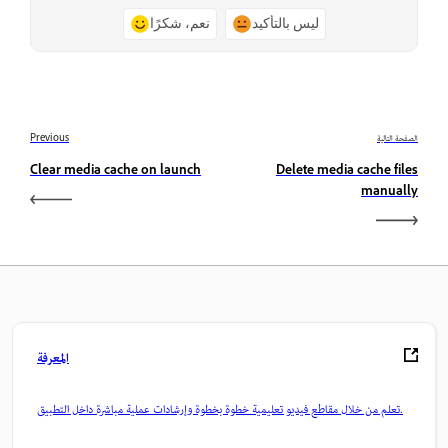
ليس بالتأكيد
نعم، شكرًا
الصفحة التالية
Previous
Clear media cache on launch
Delete media cache files
manually
المعرفة
تعلم من خلال مقاطع فيديو تعليمية خطوة بخطوة وإرشادات عملية مباشرة داخل التطبيق.