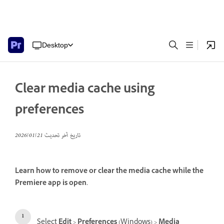
Desktop
Clear media cache using
preferences
تاريخ آخر تحديث
21‏/01‏/2026
Learn how to remove or clear the media cache while the
Premiere app is open.
Select
Edit
>
Preferences
(Windows) >
Media