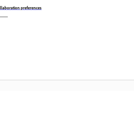
llaboration preferences
المجتمع
خدماتها
انضم إلى المناقشات، واعثر على الإجابات، وتعلم من الخبراء، وشارك
تعلم م
معرفتك.