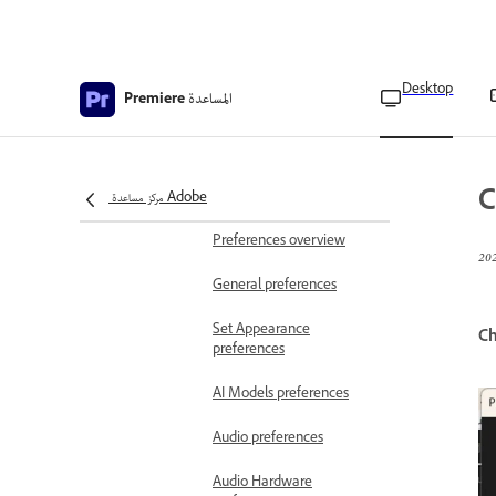
Creative Cloud Apps
available for download
Check if your system is
Desktop
compatible with Premiere
المساعدة
Premiere
Mercury Playback Engine
(GPU Accelerated) in
Premiere
C
مركز مساعدة Adobe
Preferences and settings
Preferences overview
General preferences
Set Appearance
Ch
preferences
AI Models preferences
Audio preferences
Audio Hardware