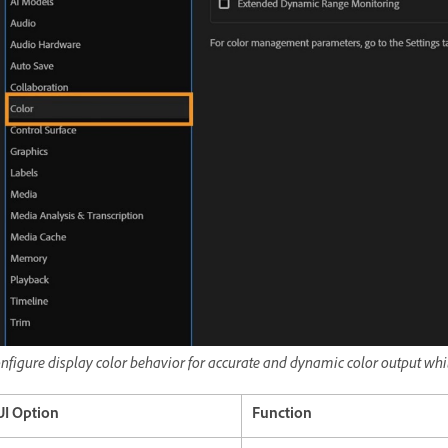
nfigure display color behavior for accurate and dynamic color output whil
UI Option
Function