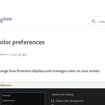
Mobile
olor preferences
تاريخ آخر تحديث
21‏/01‏/2026
ange how Premiere displays and manages color on your screen.