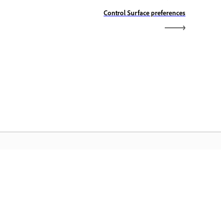
Control Surface preferences
الصفحة الرئيسية لـ Adobe
تمكّن من الوصول إلى تطبيقات Creative Cloud و
المفضلة بالإضافة إلى إدارة الملفات وغيرها المزيد.