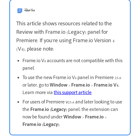
ملاحظة
This article shows resources related to the
Review with Frame.io (Legacy) panel for
Premiere. If you’re using Frame.io Version 4
(V4), please note:
Frame.io V4 accounts are not compatible with this
panel.
To use the new Frame.io V4 panel in Premiere 25.6
or later, go to
Window
>
Frame.io
>
Frame.io V4
.
Learn more via
this support article
.
For users of Premiere v25.6 and later looking to use
the
Frame.io (Legacy)
panel, the extension can
now be found under
Window
>
Frame.io
>
Frame.io (Legacy)
.